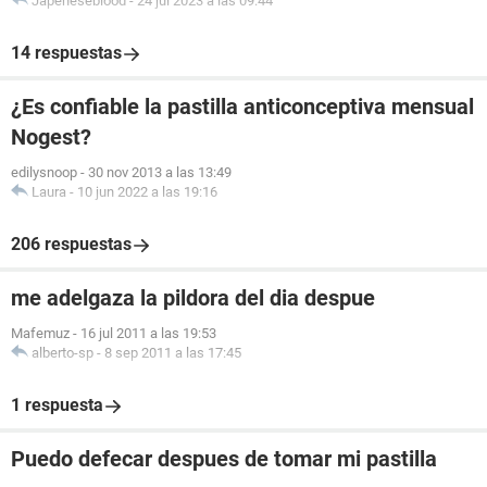
Japeneseblood
-
24 jul 2023 a las 09:44
14 respuestas
¿Es confiable la pastilla anticonceptiva mensual
Nogest?
edilysnoop
-
30 nov 2013 a las 13:49
Laura
-
10 jun 2022 a las 19:16
206 respuestas
me adelgaza la pildora del dia despue
Mafemuz
-
16 jul 2011 a las 19:53
alberto-sp
-
8 sep 2011 a las 17:45
1 respuesta
Puedo defecar despues de tomar mi pastilla