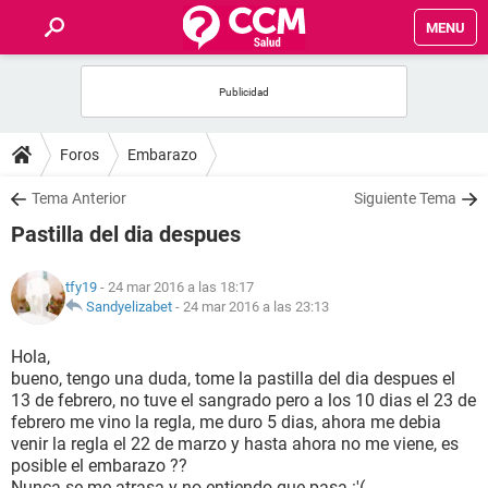
MENU
INICIO
FOROS
Foros
Embarazo
SALUD
Tema Anterior
Siguiente Tema
Pastilla del dia despues
FAMILIA
tfy19
- 24 mar 2016 a las 18:17
NUTRICIÓN
Sandyelizabet
-
24 mar 2016 a las 23:13
Hola,
BIENESTAR
bueno, tengo una duda, tome la pastilla del dia despues el
13 de febrero, no tuve el sangrado pero a los 10 dias el 23 de
SEXUALIDAD
febrero me vino la regla, me duro 5 dias, ahora me debia
venir la regla el 22 de marzo y hasta ahora no me viene, es
posible el embarazo ??
GLOSARIO
Nunca se me atrasa y no entiendo que pasa :'(