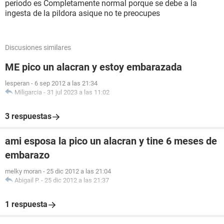
periodo es Completamente normal porque se debe a la
ingesta de la pildora asique no te preocupes
Discusiones similares
ME pico un alacran y estoy embarazada
lesperan
-
6 sep 2012 a las 21:34
Miligarcia
-
31 jul 2023 a las 11:02
3 respuestas
ami esposa la pico un alacran y tine 6 meses de
embarazo
melky moran
-
25 dic 2012 a las 21:04
Abigail P.
-
25 dic 2012 a las 21:37
1 respuesta