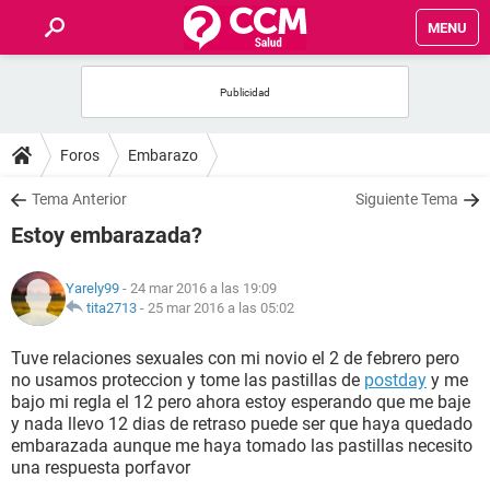
MENU
INICIO
FOROS
Foros
Embarazo
SALUD
Tema Anterior
Siguiente Tema
Estoy embarazada?
FAMILIA
Yarely99
- 24 mar 2016 a las 19:09
NUTRICIÓN
tita2713
-
25 mar 2016 a las 05:02
Tuve relaciones sexuales con mi novio el 2 de febrero pero
BIENESTAR
no usamos proteccion y tome las pastillas de
postday
y me
bajo mi regla el 12 pero ahora estoy esperando que me baje
SEXUALIDAD
y nada llevo 12 dias de retraso puede ser que haya quedado
embarazada aunque me haya tomado las pastillas necesito
una respuesta porfavor
GLOSARIO