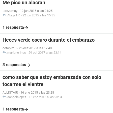
Me pico un alacran
terezamay
-
12 jun 2015 a las 21:25
Abigail P.
-
22 jun 2015 a las 15:35
1 respuesta
Heces verde oscuro durante el embarazo
cotopli2.0
-
26 oct 2017 a las 17:40
marlene-ines
-
29 oct 2017 a las 23:14
3 respuestas
como saber que estoy embarazada con solo
tocarme el vientre
ALLISTAIR
-
16 ene 2015 a las 23:28
aangelalopez
-
16 ene 2015 a las 23:34
1 respuesta