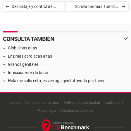
Despistaje y control del
Schwannomas: tumores
abuso de sustancias
nerviosos
psicoactivas en el medio
profesional
CONSULTA TAMBIÉN
Globulinas altas
Enzimas cardiacas altas
Granos genitales
Infecciones en la boca
Hola me salió esto, es verruga genital ayuda por favor
Equipo
Condiciones de uso
Política de privacidad
Contacto
Aviso legal
Gestión de cookies