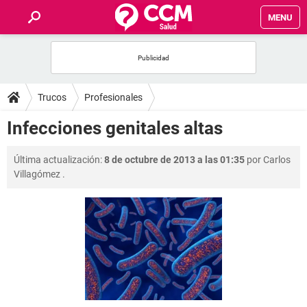
MENU
INICIO
FOROS
Trucos
Profesionales
SALUD
Infecciones genitales altas
FAMILIA
Última actualización:
8 de octubre de 2013 a las 01:35
por
Carlos
Villagómez
.
NUTRICIÓN
BIENESTAR
SEXUALIDAD
GLOSARIO