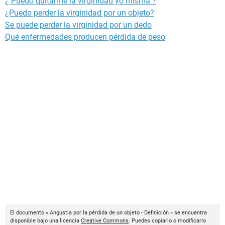
¿ Puedo quitarme la virginidad yo misma ?
¿Puedo perder la virginidad por un objeto?
Se puede perder la virginidad por un dedo
Qué enfermedades producen pérdida de peso
El documento « Angustia por la pérdida de un objeto - Definición » se encuentra
disponible bajo una licencia
Creative Commons
. Puedes copiarlo o modificarlo