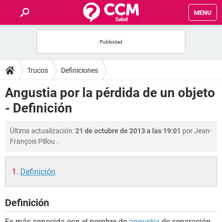
MENU
INICIO
FOROS
Trucos
Definiciones
SALUD
Angustia por la pérdida de un objeto
- Definición
FAMILIA
Última actualización:
21 de octubre de 2013 a las 19:01
por
Jean-
NUTRICIÓN
François Pillou
.
BIENESTAR
Definición
SEXUALIDAD
Definición
GLOSARIO
Es más conocida con el nombre de
angustia
de separación,