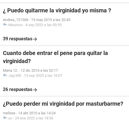
¿ Puedo quitarme la virginidad yo misma ?
Andrea_121506
-
15 may 2019 a las 20:45
Mauricio
-
4 sep 2023 a las 00:55
39 respuestas
Cuanto debe entrar el pene para quitar la
virginidad?
Maria.12.
-
12 dic 2016 a las 02:17
Jag-MX
-
13 sep 2023 a las 16:07
26 respuestas
¿Puedo perder mi virginidad por masturbarme?
melixxa
-
14 abr 2010 a las 14:24
yo
-
24 ene 2022 a las 18:56