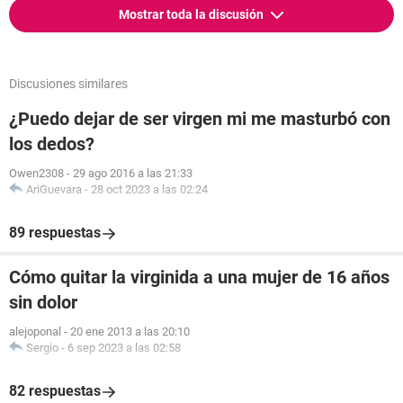
Mostrar toda la discusión
Discusiones similares
¿Puedo dejar de ser virgen mi me masturbó con
los dedos?
Owen2308
-
29 ago 2016 a las 21:33
AriGuevara
-
28 oct 2023 a las 02:24
89 respuestas
Cómo quitar la virginida a una mujer de 16 años
sin dolor
alejoponal
-
20 ene 2013 a las 20:10
Sergio
-
6 sep 2023 a las 02:58
82 respuestas