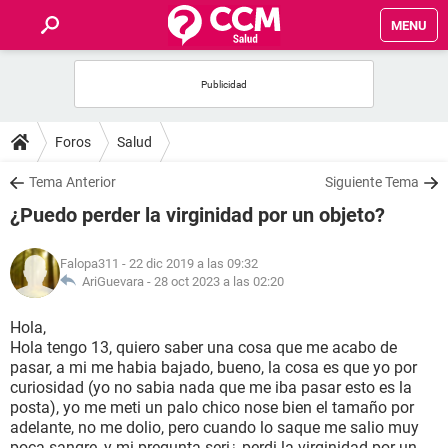
MENU
INICIO
FOROS
Foros
Salud
SALUD
Tema Anterior
Siguiente Tema
¿Puedo perder la virginidad por un objeto?
FAMILIA
Falopa311
- 22 dic 2019 a las 09:32
NUTRICIÓN
AriGuevara -
28 oct 2023 a las 02:20
Hola,
BIENESTAR
Hola tengo 13, quiero saber una cosa que me acabo de
pasar, a mi me habia bajado, bueno, la cosa es que yo por
SEXUALIDAD
curiosidad (yo no sabia nada que me iba pasar esto es la
posta), yo me meti un palo chico nose bien el tamaño por
adelante, no me dolio, pero cuando lo saque me salio muy
GLOSARIO
poca sangre, y mi pregunta seri¿ perdi la virginidad por un