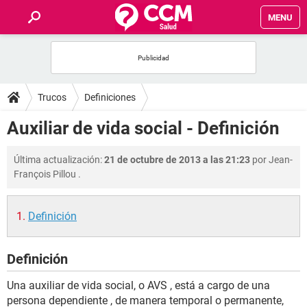
MENU
INICIO
FOROS
Trucos
Definiciones
SALUD
Auxiliar de vida social - Definición
FAMILIA
Última actualización:
21 de octubre de 2013 a las 21:23
por
Jean-
François Pillou
.
NUTRICIÓN
Definición
BIENESTAR
Definición
SEXUALIDAD
Una auxiliar de vida social, o AVS , está a cargo de una
GLOSARIO
persona dependiente , de manera temporal o permanente,