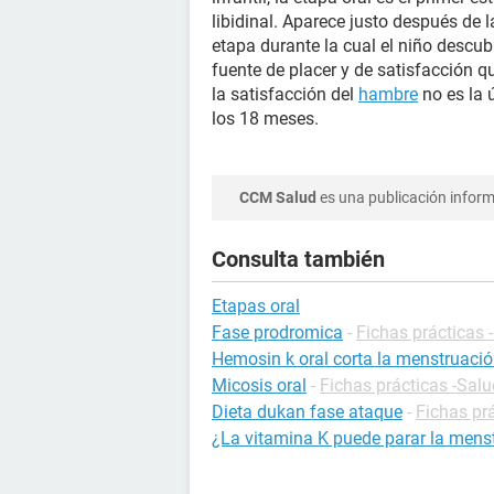
libidinal. Aparece justo después de l
etapa durante la cual el niño descu
fuente de placer y de satisfacción qu
la satisfacción del
hambre
no es la 
los 18 meses.
CCM Salud
es una publicación informa
Consulta también
Etapas oral
Fase prodromica
-
Fichas prácticas 
Hemosin k oral corta la menstruaci
Micosis oral
-
Fichas prácticas -Salu
Dieta dukan fase ataque
-
Fichas pr
¿La vitamina K puede parar la mens