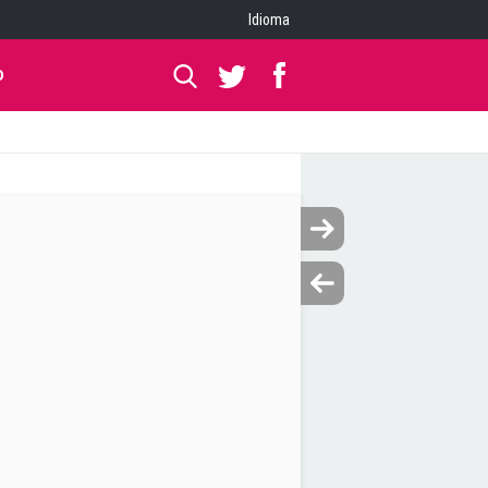
Idioma
O