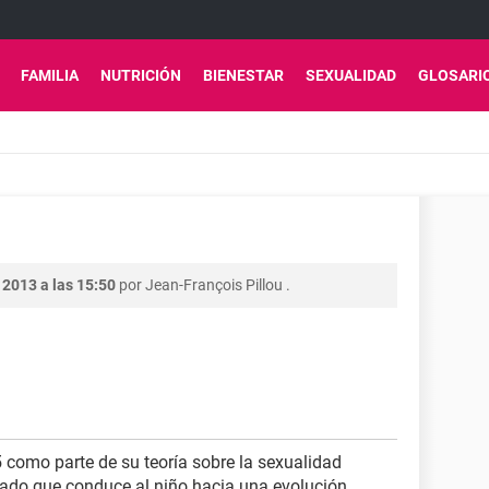
FAMILIA
NUTRICIÓN
BIENESTAR
SEXUALIDAD
GLOSARI
 2013 a las 15:50
por
Jean-François Pillou
.
como parte de su teoría sobre la sexualidad
estado que conduce al niño hacia una evolución