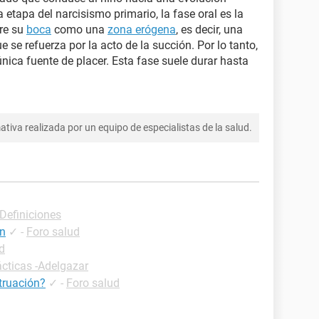
a etapa del narcisismo primario, la fase oral es la
bre su
boca
como una
zona erógena
, es decir, una
e se refuerza por la acto de la succión. Por lo tanto,
única fuente de placer. Esta fase suele durar hasta
tiva realizada por un equipo de especialistas de la salud.
-Definiciones
ón
✓
-
Foro salud
d
ácticas -Adelgazar
truación?
✓
-
Foro salud