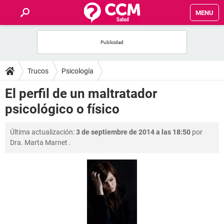
MENU
INICIO
FOROS
Trucos
Psicología
SALUD
El perfil de un maltratador
psicológico o físico
FAMILIA
Última actualización:
3 de septiembre de 2014 a las 18:50
por
NUTRICIÓN
Dra. Marta Marnet
.
BIENESTAR
SEXUALIDAD
GLOSARIO