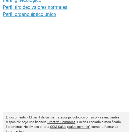
Perfil ginecologico
Perfil tiroideo valores normales
Perfil organoléptico único
El documento « El perfil de un maltratador psicológico o físico » se encuentra
disponible bajo una licencia
Creative Commons
. Puedes copiarlo o modificarlo
libremente. No olvides citar a
CCM Salud
(
salud.ccm.net
) como tu fuente de
información.