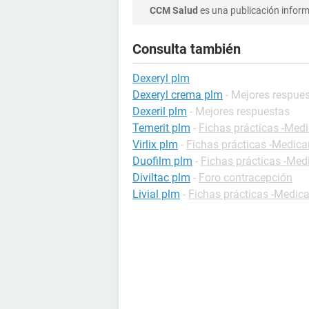
CCM Salud
es una publicación informa
Consulta también
Dexeryl plm
Dexeryl crema plm
- Mejores respue
Dexeril plm
- Mejores respuestas
Temerit plm
-
Fichas prácticas -Me
Virlix plm
-
Fichas prácticas -Medic
Duofilm plm
-
Fichas prácticas -Me
Diviltac plm
-
Foro contracepción
Livial plm
-
Fichas prácticas -Medi