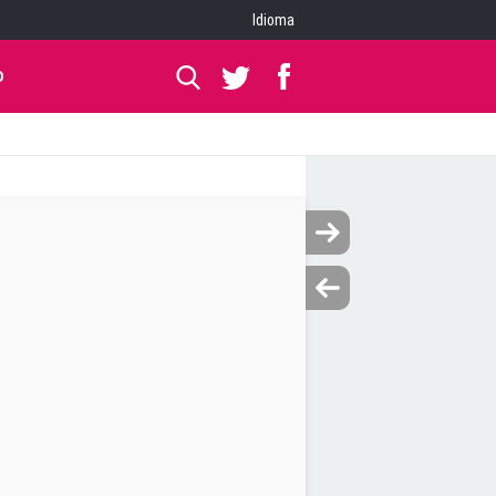
Idioma
O