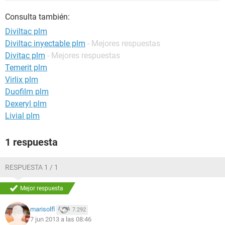
Consulta también:
Diviltac plm
Diviltac inyectable plm
- Mejores respuestas
Divitac plm
- Mejores respuestas
Temerit plm
Virlix plm
Duofilm plm
Dexeryl plm
Livial plm
1 respuesta
RESPUESTA 1 / 1
Mejor respuesta
marisolfl
7.292
7 jun 2013 a las 08:46