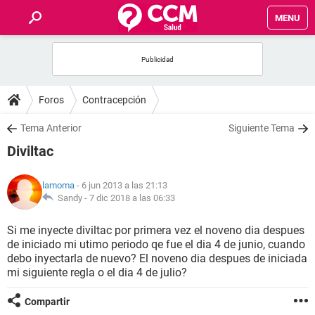
MENU
INICIO
FOROS
Foros
Contracepción
SALUD
Tema Anterior
Siguiente Tema
Diviltac
FAMILIA
lamoma
- 6 jun 2013 a las 21:13
NUTRICIÓN
Sandy -
7 dic 2018 a las 06:33
Si me inyecte diviltac por primera vez el noveno dia despues
BIENESTAR
de iniciado mi utimo periodo qe fue el dia 4 de junio, cuando
debo inyectarla de nuevo? El noveno dia despues de iniciada
SEXUALIDAD
mi siguiente regla o el dia 4 de julio?
Compartir
GLOSARIO