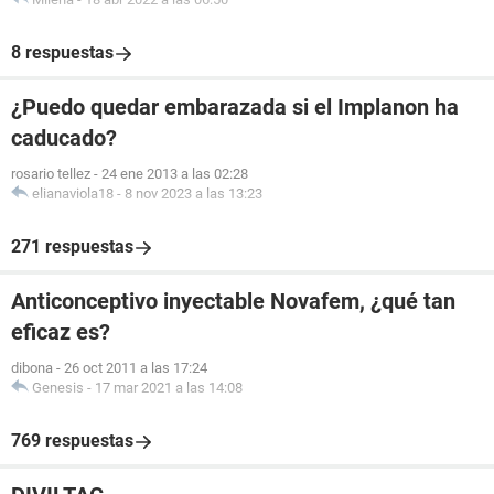
8 respuestas
¿Puedo quedar embarazada si el Implanon ha
caducado?
rosario tellez
-
24 ene 2013 a las 02:28
elianaviola18
-
8 nov 2023 a las 13:23
271 respuestas
Anticonceptivo inyectable Novafem, ¿qué tan
eficaz es?
dibona
-
26 oct 2011 a las 17:24
Genesis
-
17 mar 2021 a las 14:08
769 respuestas