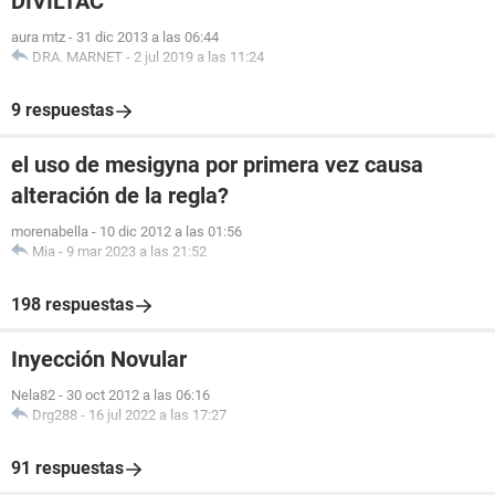
DIVILTAC
aura mtz
-
31 dic 2013 a las 06:44
DRA. MARNET
-
2 jul 2019 a las 11:24
9 respuestas
el uso de mesigyna por primera vez causa
alteración de la regla?
morenabella
-
10 dic 2012 a las 01:56
Mia
-
9 mar 2023 a las 21:52
198 respuestas
Inyección Novular
Nela82
-
30 oct 2012 a las 06:16
Drg288
-
16 jul 2022 a las 17:27
91 respuestas