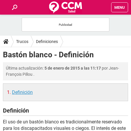
MENU
INICIO
FOROS
Trucos
Definiciones
SALUD
Bastón blanco - Definición
FAMILIA
Última actualización:
5 de enero de 2015 a las 11:17
por
Jean-
François Pillou
.
NUTRICIÓN
Definición
BIENESTAR
Definición
SEXUALIDAD
El uso de un bastón blanco es tradicionalmente reservado
GLOSARIO
para los discapacitados visuales o ciegos. El interés de este