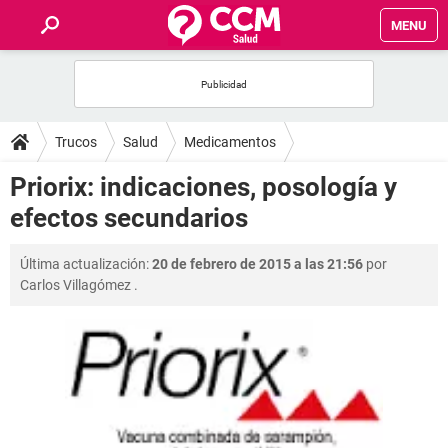
MENU
INICIO
FOROS
Trucos
Salud
Medicamentos
SALUD
Priorix: indicaciones, posología y
efectos secundarios
FAMILIA
Última actualización:
20 de febrero de 2015 a las 21:56
por
NUTRICIÓN
Carlos Villagómez
.
BIENESTAR
SEXUALIDAD
GLOSARIO