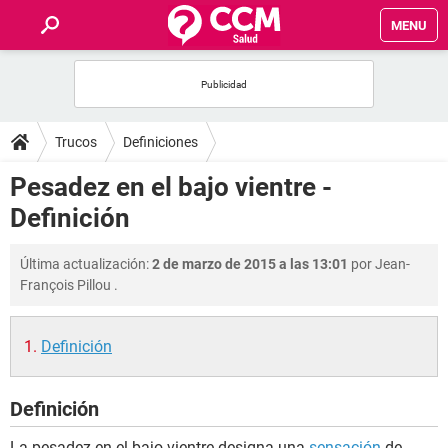
MENU
INICIO
FOROS
Trucos
Definiciones
SALUD
Pesadez en el bajo vientre -
Definición
FAMILIA
Última actualización:
2 de marzo de 2015 a las 13:01
por
Jean-
NUTRICIÓN
François Pillou
.
BIENESTAR
Definición
SEXUALIDAD
Definición
GLOSARIO
La pesadez en el bajo vientre designa una
sensación
de