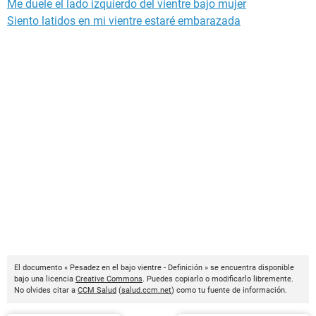
Me duele el lado izquierdo del vientre bajo mujer
Siento latidos en mi vientre estaré embarazada
El documento « Pesadez en el bajo vientre - Definición » se encuentra disponible
bajo una licencia
Creative Commons
. Puedes copiarlo o modificarlo libremente.
No olvides citar a
CCM Salud
(
salud.ccm.net
) como tu fuente de información.