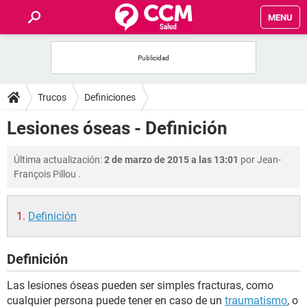
MENU
INICIO
FOROS
Trucos
Definiciones
SALUD
Lesiones óseas - Definición
FAMILIA
Última actualización:
2 de marzo de 2015 a las 13:01
por
Jean-
François Pillou
.
NUTRICIÓN
Definición
BIENESTAR
Definición
SEXUALIDAD
Las lesiones óseas pueden ser simples fracturas, como
GLOSARIO
cualquier persona puede tener en caso de un
traumatismo
, o