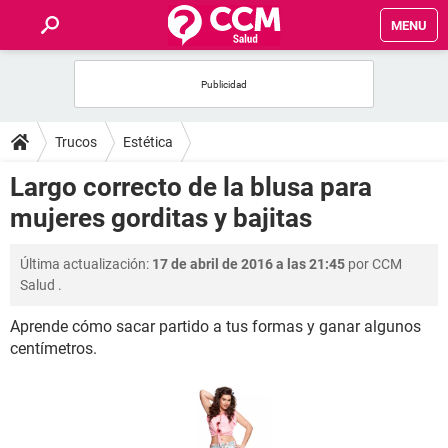
MENU
INICIO
FOROS
Trucos
Estética
SALUD
Largo correcto de la blusa para
mujeres gorditas y bajitas
FAMILIA
Última actualización:
17 de abril de 2016 a las 21:45
por
CCM
NUTRICIÓN
Salud
.
Aprende cómo sacar partido a tus formas y ganar algunos
BIENESTAR
centímetros.
SEXUALIDAD
GLOSARIO