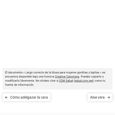
El documento « Largo correcto de la blusa para mujeres gorditas y bajitas » se
encuentra disponible bajo una licencia
Creative Commons
. Puedes copiarlo o
modificarlo libremente. No olvides citar a
CCM Salud
(
salud.ccm.net
) como tu
fuente de información.
Cómo adelgazar la cara
Aloe vera