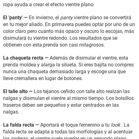
ropa ayuda a crear el efecto vientre plano.
El 'panty' —
En invierno, el
panty
vientre plano se convertirá
en tu mejor aliado. En primavera puedes optar por uno de un
color claro pero cuanto más opaco y oscuro lo escojas, más
disimulará tu vientre redondo. Los resultados que se
obtienen con esta prenda son casi milagrosos.
La chaqueta recta —
Además de disimular el vientre, esta
prenda moldea y alarga la silueta. Si eres bajita no compres
nunca una chaqueta demasiado larga y escoge una que
lleve cremallera en lugar de botones.
El talle alto —
Los tejanos ceñido con talle alto realzan las
nalgas y disimulan el vientre al mismo tiempo. Los bolsillos
traseros deben ser pequeños y estar centrados en las
nalgas.
La falda recta —
Aportará el toque femenino a tu
look
. La
falda recta se adapta a todas las morfologías y al acentuar
las caderas, el vientre suele quedar en un segundo plano.