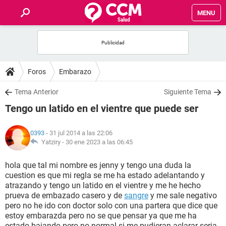
MENU
INICIO
FOROS
Foros
Embarazo
SALUD
Tema Anterior
Siguiente Tema
Tengo un latido en el vientre que puede ser
FAMILIA
0393
- 31 jul 2014 a las 22:06
NUTRICIÓN
Yatziry -
30 ene 2023 a las 06:45
hola que tal mi nombre es jenny y tengo una duda la
BIENESTAR
cuestion es que mi regla se me ha estado adelantando y
atrazando y tengo un latido en el vientre y me he hecho
SEXUALIDAD
prueva de embazado casero y de
sangre
y me sale negativo
pero no he ido con doctor solo con una partera que dice que
estoy embarazda pero no se que pensar ya que me ha
GLOSARIO
estado bajando pero no normal.si me pudieran aclarar seria