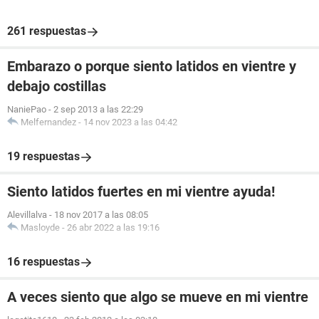
261 respuestas
Embarazo o porque siento latidos en vientre y
debajo costillas
NaniePao
-
2 sep 2013 a las 22:29
Melfernandez
-
14 nov 2023 a las 04:42
19 respuestas
Siento latidos fuertes en mi vientre ayuda!
Alevillalva
-
18 nov 2017 a las 08:05
Masloyde
-
26 abr 2022 a las 19:16
16 respuestas
A veces siento que algo se mueve en mi vientre