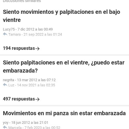
Discusiones similares
Siento movimientos y palpitaciones en el bajo
vientre
Lucy75
-
7 dic 2012 a las 00:49
Tamara
-
21 sep 2022 a las 01:24
194 respuestas
Siento palpitaciones en el vientre, ¿puedo estar
embarazada?
negrita
-
13 mar 2012 a las 07:12
Luz
-
14 nov 2021 a las 02:35
497 respuestas
Movimientos en mi panza sin estar embarazada
yoy
-
18 jun 2012 a las 21:01
Marcela
-
7 feb 2023 a las 00:52