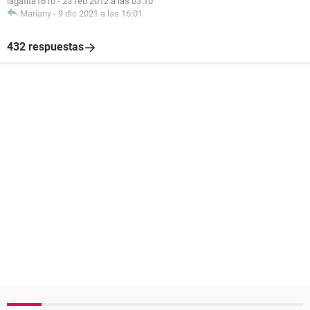
lagatita1610
-
23 feb 2012 a las 03:10
Mariany
-
9 dic 2021 a las 16:01
432 respuestas