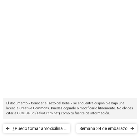
El documento « Conocer el sexo del bebé » se encuentra disponible bajo una
licencia
Creative Commons
. Puedes copiarlo o modificarlo libremente. No olvides
citar a
CCM Salud
(
salud.ccm.net
) como tu fuente de información.
¿Puedo tomar amoxicilina si
Semana 34 de embarazo
estoy embarazada?