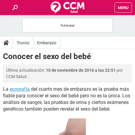
MENU
INICIO
FOROS
Trucos
Embarazo
SALUD
Conocer el sexo del bebé
FAMILIA
Última actualización:
10 de noviembre de 2016 a las 22:51
por
CCM Salud
.
NUTRICIÓN
La
ecografía
del cuarto mes de embarazo es la prueba más
fiable para conocer el sexo del bebé pero no es la única. Los
BIENESTAR
análisis de sangre, las pruebas de orina y ciertos exámenes
genéticos también pueden revelar el sexo del bebé.
SEXUALIDAD
GLOSARIO