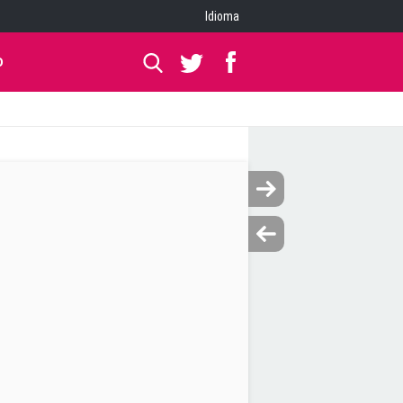
Idioma
O