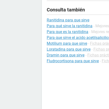
Consulta también
Ranitidina para que sirve
Para qué sirve la ranitidina
- Mejore
Para que es la ranitidina
- Mejores r
Para que sirve el acido acetilsalicili
Motilium para que sirve
-
Fichas prá
Loratadina para que sirve
-
Fichas p
Dramin para que sirve
-
Fichas prác
Fludrocortisona para que sirve
-
Fic