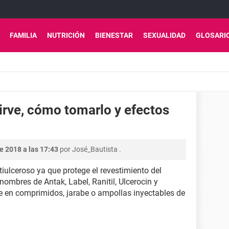
FAMILIA
NUTRICIÓN
BIENESTAR
SEXUALIDAD
GLOSARI
sirve, cómo tomarlo y efectos
e 2018 a las 17:43
por
José_Bautista
.
ulceroso ya que protege el revestimiento del
ombres de Antak, Label, Ranitil, Ulcerocin y
le en comprimidos, jarabe o ampollas inyectables de