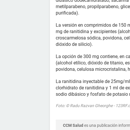
dibásico dodecahidratado, sacarina s
metilparabeno, propilparabeno, glic
purificada).
La versión en comprimidos de 150 m
mg de ranitidina y excipientes (alcoh
croscarmelosa sódica, povidona, cel
dióxido de silicio).
La opción de 300 mg contiene, en ca
(alcohol etílico, dióxido de titanio,
povidona, celulosa microcristalina, 
La ranitidina inyectable de 25mg/ml
clorhidrato de ranitidina y 1 ml de e
sodio dibásico y fosfato de potasio
Foto: © Radu Razvan Gheorghe - 123RF.
CCM Salud
es una publicación informa