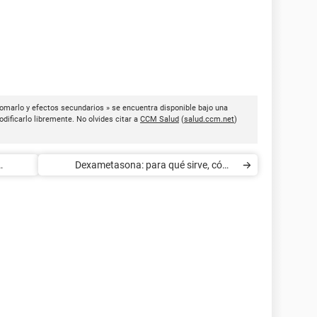
tomarlo y efectos secundarios » se encuentra disponible bajo una
dificarlo libremente. No olvides citar a
CCM Salud
(
salud.ccm.net
)
Dexametasona: para qué sirve, cómo
tomarla y efectos secundarios