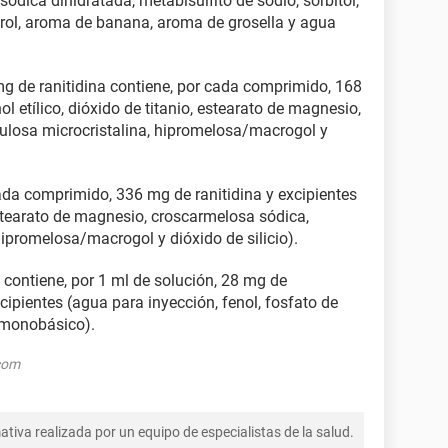
ódica dihidratada, metabisulfito de sodio, sorbitol,
erol, aroma de banana, aroma de grosella y agua
g de ranitidina contiene, por cada comprimido, 168
ol etílico, dióxido de titanio, estearato de magnesio,
ulosa microcristalina, hipromelosa/macrogol y
da comprimido, 336 mg de ranitidina y excipientes
 estearato de magnesio, croscarmelosa sódica,
hipromelosa/macrogol y dióxido de silicio).
 contiene, por 1 ml de solución, 28 mg de
xcipientes (agua para inyección, fenol, fosfato de
 monobásico).
com
tiva realizada por un equipo de especialistas de la salud.