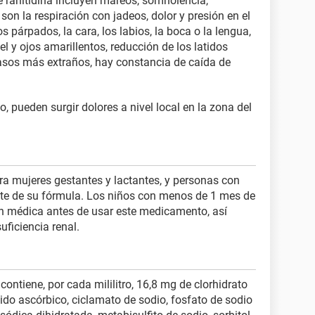
de ranitidina incluyen mareos, somnolencia,
son la respiración con jadeos, dolor y presión en el
 párpados, la cara, los labios, la boca o la lengua,
 piel y ojos amarillentos, reducción de los latidos
 casos más extraños, hay constancia de caída de
 pueden surgir dolores a nivel local en la zona del
ra mujeres gestantes y lactantes, y personas con
te de su fórmula. Los niños con menos de 1 mes de
ón médica antes de usar este medicamento, así
uficiencia renal.
ontiene, por cada mililitro, 16,8 mg de clorhidrato
cido ascórbico, ciclamato de sodio, fosfato de sodio