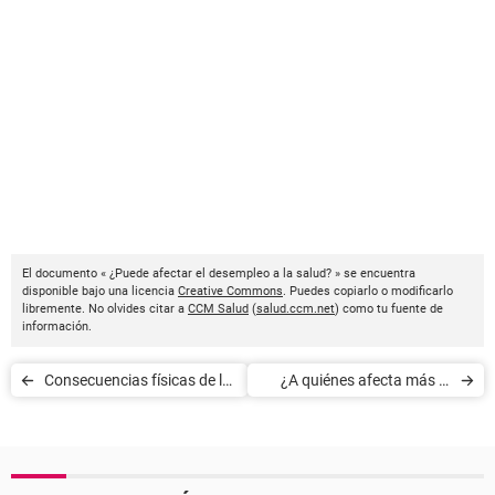
El documento « ¿Puede afectar el desempleo a la salud? » se encuentra
disponible bajo una licencia
Creative Commons
. Puedes copiarlo o modificarlo
libremente. No olvides citar a
CCM Salud
(
salud.ccm.net
) como tu fuente de
información.
Consecuencias físicas de la
¿A quiénes afecta más la
anorexia
anorexia?