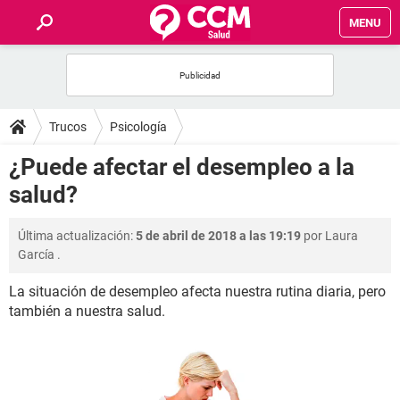
MENU
INICIO
FOROS
Trucos
Psicología
SALUD
¿Puede afectar el desempleo a la
salud?
FAMILIA
Última actualización:
5 de abril de 2018 a las 19:19
por
Laura
NUTRICIÓN
García
.
La situación de desempleo afecta nuestra rutina diaria, pero
BIENESTAR
también a nuestra salud.
SEXUALIDAD
GLOSARIO