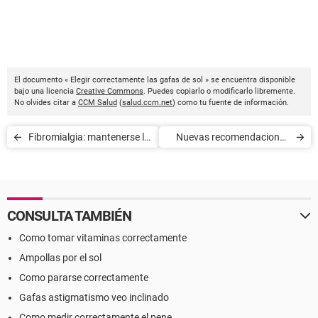
El documento « Elegir correctamente las gafas de sol » se encuentra disponible
bajo una licencia
Creative Commons
. Puedes copiarlo o modificarlo libremente.
No olvides citar a
CCM Salud
(
salud.ccm.net
) como tu fuente de información.
Fibromialgia: mantenerse lo
Nuevas recomendaciones
más activo posible
sanitarias para los viajeros
CONSULTA TAMBIÉN
Como tomar vitaminas correctamente
Ampollas por el sol
Como pararse correctamente
Gafas astigmatismo veo inclinado
Como medir correctamente el pene