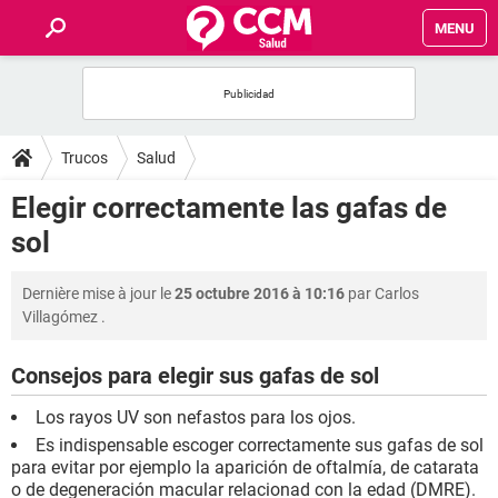
MENU
INICIO
FORUMS
Trucos
Salud
SALUD
Elegir correctamente las gafas de
sol
FAMILIA
Dernière mise à jour le
25 octubre 2016 à 10:16
par
Carlos
NUTRICIÓN
Villagómez
.
BIENESTAR
Consejos para elegir sus gafas de sol
Los rayos UV son nefastos para los ojos.
SEXUALIDAD
Es indispensable escoger correctamente sus gafas de sol
para evitar por ejemplo la aparición de oftalmía, de catarata
GLOSARIO
o de degeneración macular relacionad con la edad (DMRE).