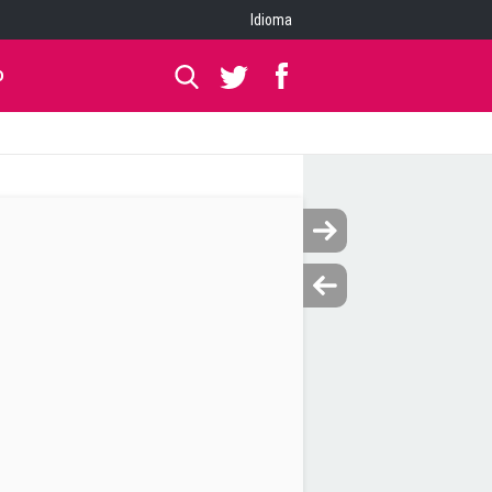
Idioma
O