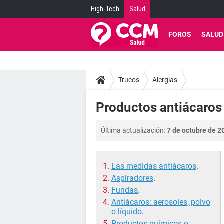
High-Tech
Salud
FOROS
SALUD
Trucos
Alergias
Productos antiácaros 
Última actualización:
7 de octubre de 2
Las medidas antiácaros
.
Aspiradores
.
Fundas
.
Antiácaros: aerosoles, polvo
o líquido
.
Productos químicos o