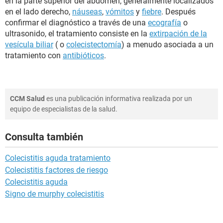
en la parte superior del abdomen, generalmente localizados
en el lado derecho,
náuseas
,
vómitos
y
fiebre
. Después
confirmar el diagnóstico a través de una
ecografía
o
ultrasonido, el tratamiento consiste en la
extirpación de la
vesícula biliar
( o
colecistectomía
) a menudo asociada a un
tratamiento con
antibióticos
.
CCM Salud
es una publicación informativa realizada por un
equipo de especialistas de la salud.
Consulta también
Colecistitis aguda tratamiento
Colecistitis factores de riesgo
Colecistitis aguda
Signo de murphy colecistitis