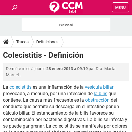
MENU
INICIO
FORUMS
Trucos
Definiciones
SALUD
Colecistitis - Definición
FAMILIA
Dernière mise à jour le
28 enero 2013 à 09:19
par
Dra. Marta
Marnet
.
NUTRICIÓN
La
colecistitis
es una inflamación de la
vesícula biliar
provocada, a menudo, por una infección de
la bilis
que
BIENESTAR
contiene. La causa más frecuente es la
obstrucción
del
conducto que permite su descarga en el intestino por un
SEXUALIDAD
cálculo biliar. El estancamiento de la bilis favorece su
contaminación por bacterias digestivas. La bilis se infecta y
se puede gangrenar. La colecistitis se manifesta por dolores
GLOSARIO