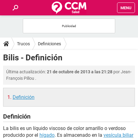
MENU
INICIO
FOROS
Trucos
Definiciones
SALUD
Bilis - Definición
FAMILIA
Última actualización:
21 de octubre de 2013 a las 21:28
por
Jean-
François Pillou
.
NUTRICIÓN
Definición
BIENESTAR
Definición
SEXUALIDAD
La bilis es un líquido viscoso de color amarillo o verdoso
GLOSARIO
producido por el
hígado
. Es almacenado en la
vesícula biliar