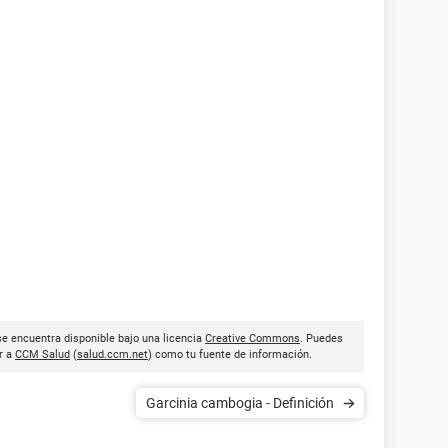
 se encuentra disponible bajo una licencia
Creative Commons
. Puedes
ar a
CCM Salud
(
salud.ccm.net
) como tu fuente de información.
Garcinia cambogia - Definición