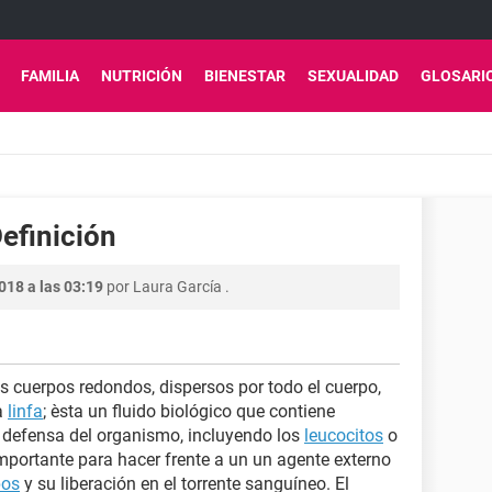
FAMILIA
NUTRICIÓN
BIENESTAR
SEXUALIDAD
GLOSARI
Definición
018 a las 03:19
por
Laura García
.
s cuerpos redondos, dispersos por todo el cuerpo,
la
linfa
; èsta un fluido biológico que contiene
 defensa del organismo, incluyendo los
leucocitos
o
importante para hacer frente a un un agente externo
pos
y su liberación en el torrente sanguíneo. El