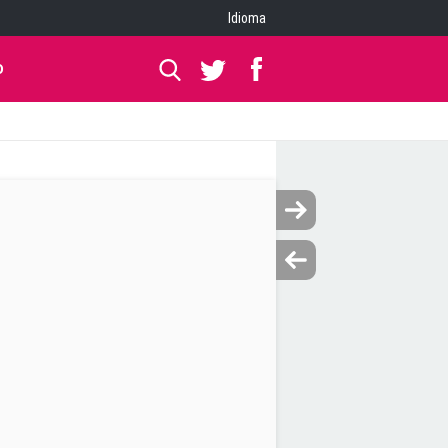
Idioma
O