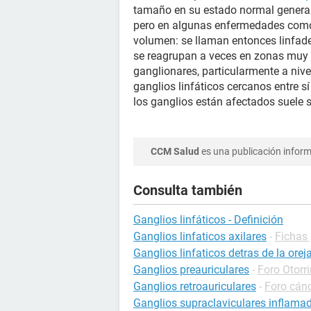
tamaño en su estado normal general
pero en algunas enfermedades co
volumen: se llaman entonces linfad
se reagrupan a veces en zonas muy 
ganglionares, particularmente a nive
ganglios linfáticos cercanos entre 
los ganglios están afectados suele
CCM Salud
es una publicación informa
Consulta también
Ganglios linfáticos - Definición
Ganglios linfaticos axilares
-
Fichas 
Ganglios linfaticos detras de la orej
Ganglios preauriculares
-
Foro Otorri
Ganglios retroauriculares
-
Foro cán
Ganglios supraclaviculares inflama