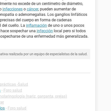
mente no excede de un centímetro de diámetro,
mo
infecciones
o
cáncer
, pueden aumentar de
enopatía o adenomegalias. Los ganglios linfáticos
precisas del cuerpo en forma de cadenas
l del cuello. La
inflamación
de uno o unos pocos
sí hace sospechar una
infección
local pero si todos
 sospecharse de una enfermedad más generalizada.
tiva realizada por un equipo de especialistas de la salud.
prácticas -Salud
a
-
Foro salud
nolaringología (nariz, garganta, orejas)
cer
dos
-
Foro salud