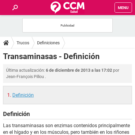
MENU
INICIO
FOROS
Trucos
Definiciones
SALUD
Transaminasas - Definición
FAMILIA
Última actualización:
6 de diciembre de 2013 a las 17:02
por
Jean-François Pillou
.
NUTRICIÓN
Definición
BIENESTAR
Definición
SEXUALIDAD
Las transaminasas son enzimas contenidos principalmente
GLOSARIO
en el hígado y en los músculos, pero también en los riñones