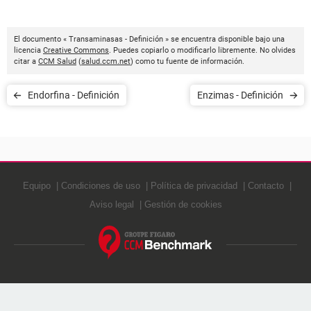
El documento « Transaminasas - Definición » se encuentra disponible bajo una
licencia
Creative Commons
. Puedes copiarlo o modificarlo libremente. No olvides
citar a
CCM Salud
(
salud.ccm.net
) como tu fuente de información.
Endorfina - Definición
Enzimas - Definición
Equipo
Condiciones de uso
Política de privacidad
Contacto
Aviso legal
Gestión de cookies