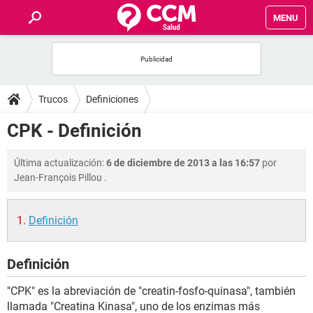
MENU
INICIO
FOROS
Trucos
Definiciones
SALUD
CPK - Definición
FAMILIA
Última actualización:
6 de diciembre de 2013 a las 16:57
por
Jean-François Pillou
.
NUTRICIÓN
Definición
BIENESTAR
Definición
SEXUALIDAD
"CPK" es la abreviación de "creatin-fosfo-quinasa", también
GLOSARIO
llamada "Creatina Kinasa", uno de los enzimas más