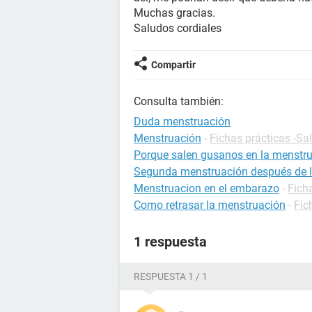
Muchas gracias.
Saludos cordiales
Compartir
Consulta también:
Duda menstruación
Menstruación
-
Fichas prácticas -Sa
Porque salen gusanos en la menstr
Segunda menstruación después de la 
Menstruacion en el embarazo
-
Fich
Como retrasar la menstruación
-
Fic
1 respuesta
RESPUESTA 1 / 1