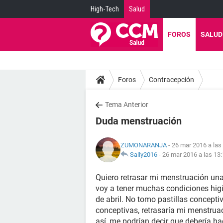
High-Tech
Salud
FOROS
SALUD
Foros
Contracepción
Tema Anterior
Duda menstruación
ZUMONARANJA
- 26 mar 2016 a las
Sally2016
-
26 mar 2016 a las 13
Quiero retrasar mi menstruación una
voy a tener muchas condiciones higi
de abril. No tomo pastillas conceptiv
conceptivas, retrasaría mi menstruac
así, me podrían decir que debería ha