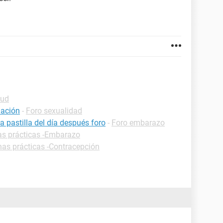
lud
uación
-
Foro sexualidad
pastilla del día después foro
-
Foro embarazo
as prácticas -Embarazo
has prácticas -Contracepción