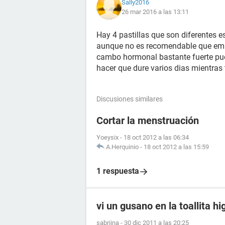
Sally2016
26 mar 2016 a las 13:11
Hay 4 pastillas que son diferentes e
aunque no es recomendable que empi
cambo hormonal bastante fuerte pue
hacer que dure varios dias mientras 
Discusiones similares
Cortar la menstruación
Yoeysix
-
18 oct 2012 a las 06:34
A.Herquinio
-
18 oct 2012 a las 15:59
1 respuesta
vi un gusano en la toallita hi
sabriina
-
30 dic 2011 a las 20:25