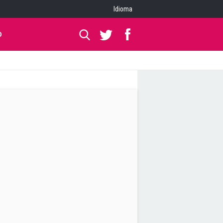
Idioma
O