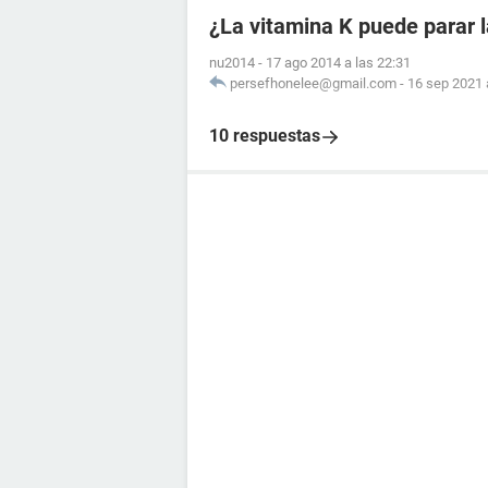
¿La vitamina K puede parar 
nu2014
-
17 ago 2014 a las 22:31
persefhonelee@gmail.com
-
16 sep 2021 
10 respuestas