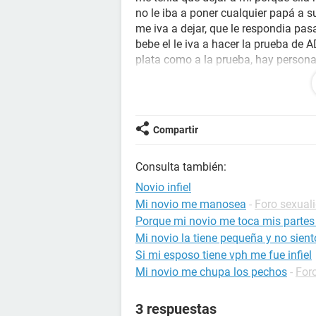
no le iba a poner cualquier papá a su 
me iva a dejar, que le respondia pa
bebe el le iva a hacer la prueba de A
plata como a la prueba, hay person
burdel, por ese motivo mi pareja di
ella ya estaba embarazada cuando e
el el estuviera tomado no se que hac
que el no le presto mas importancia
Compartir
contactarme que porque si el el no l
todo a mi para que yo tambien sufrie
Consulta también:
pareja me dice que a el no le intere
conmigo, no se que hacer si seguir a
Novio infiel
que me va a conquistar y que me va
Mi novio me manosea
-
Foro sexual
tengamos un futuro juntos....ayuda 
Porque mi novio me toca mis partes
Mi novio la tiene pequeña y no sien
Si mi esposo tiene vph me fue infiel
Mi novio me chupa los pechos
-
For
3 respuestas