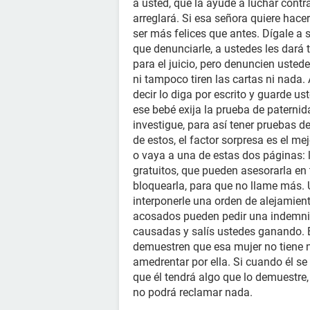
a usted, que la ayude a luchar contr
arreglará. Si esa señora quiere hacer
ser más felices que antes. Dígale a 
que denunciarle, a ustedes les dará
para el juicio, pero denuncien uste
ni tampoco tiren las cartas ni nada.
decir lo diga por escrito y guarde us
ese bebé exija la prueba de paternida
investigue, para así tener pruebas d
de estos, el factor sorpresa es el m
o vaya a una de estas dos páginas: 
gratuitos, que pueden asesorarla en
bloquearla, para que no llame más. 
interponerle una orden de alejamien
acosados pueden pedir una indemni
causadas y salís ustedes ganando. E
demuestren que esa mujer no tiene n
amedrentar por ella. Si cuando él se 
que él tendrá algo que lo demuestre, 
no podrá reclamar nada.