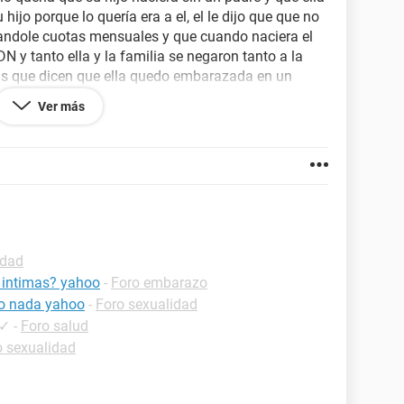
hijo porque lo quería era a el, el le dijo que que no
sandole cuotas mensuales y que cuando naciera el
DN y tanto ella y la familia se negaron tanto a la
as que dicen que ella quedo embarazada en un
ce que ese bebe no es de el, que porque demas que
Ver más
stuvo con el y aprovecho que el dia que estuvo con
er ni que creer porque cuando ella se dio cuenta
 y que siguio su vida conmigo fue cuando decidio
e importo dejarla a ella no le importaba contarme
ra, la mujer esta apunto de tener a ese bebe, mi
sa saber nada de ella que quiere estar solamente
delante con mi relación o que hacer porque el dice
 a demostrar que quiere estar conmigo para que
idad
no se que decisión tomar
 intimas? yahoo
-
Foro embarazo
to nada yahoo
-
Foro sexualidad
✓
-
Foro salud
o sexualidad