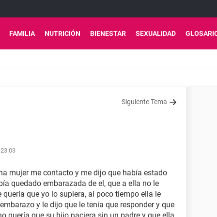
FAMILIA
NUTRICIÓN
BIENESTAR
SEXUALIDAD
GLOSARI
Siguiente Tema
 23:03
a mujer me contacto y me dijo que había estado
bía quedado embarazada de el, que a ella no le
quería que yo lo supiera, al poco tiempo ella le
embarazo y le dijo que le tenia que responder y que
no quería que su hijo naciera sin un padre y que ella