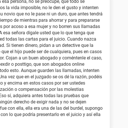
a esa persona, no se preocupe, que todo se
os la vida imposible, no le den el gusto y intenten
su novio que no le pase ni un duro, que antes tendrá
 tiempo de mientras para ahorrar y para prepararse
des por acoso a esa mujer y no borren sus llamadas
 A esa señora dígale usted que lo que tenga que
ted todas las cartas para el juicio. Cuando nazca
d. Si tienen dinero, pidan a un detective que la
e que el hijo puede ser de cualquiera, pues en casos
ejor. Cojan a un buen abogado y coméntenle el caso,
lexdir o posttigo, que son abogados online
 todo esto. Aunque guarden las llamadas, intenten
Una vez que en el juzgado se os dé la razón, podéis
to y encima en estos casos por ser ustedes
zación o compensación por las molestias
so sí, adquiera antes todas las pruebas que
ingún derecho de exigir nada y no se dejen
fue con ella, ella era una de las del burdel, supongo
con lo que podría presentarlo en el juicio y así ella