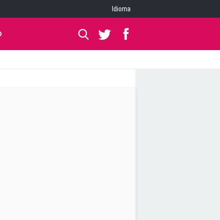
Idioma
O