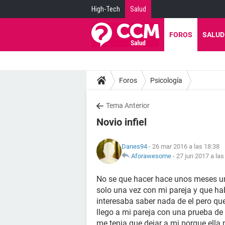
High-Tech
Salud
FOROS
SALUD
Foros
Psicología
Tema Anterior
Novio infiel
Danes94
- 26 mar 2016 a las 18:38
Aforawesome
-
27 jun 2017 a las
No se que hacer hace unos meses un
solo una vez con mi pareja y que ha
interesaba saber nada de el pero que 
llego a mi pareja con una prueba de 
me tenia que dejar a mi porque ella 