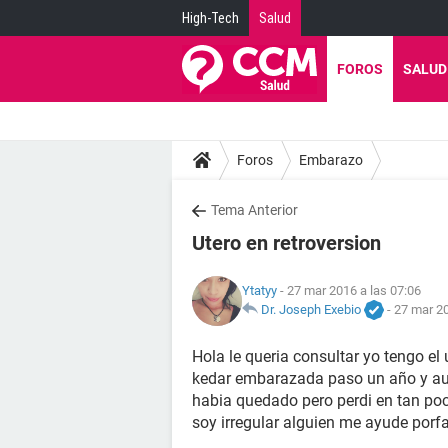
High-Tech
Salud
FOROS
SALUD
Foros
Embarazo
Tema Anterior
Utero en retroversion
Ytatyy
- 27 mar 2016 a las 07:06
Dr. Joseph Exebio
-
27 mar 20
Hola le queria consultar yo tengo el
kedar embarazada paso un año y aun
habia quedado pero perdi en tan po
soy irregular alguien me ayude porfa