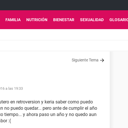
FAMILIA
NUTRICIÓN
BIENESTAR
SEXUALIDAD
GLOSARI
Siguiente Tema
16 a las 19:33
 utero en retroversion y keria saber como puedo
 no puedo quedar... pero ante de cumplir el año
co tiempo... y ahora paso un año y no quedo aun
bor :(