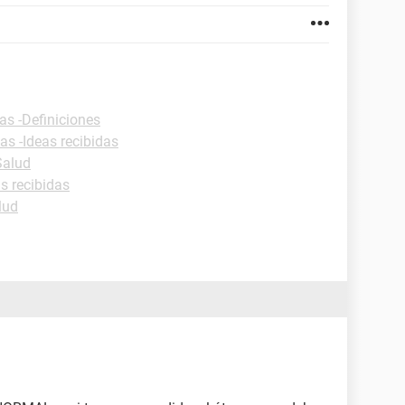
as -Definiciones
as -Ideas recibidas
Salud
as recibidas
lud