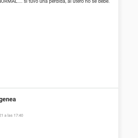
NORMAL.... si tuvo una perdida, al útero no se debe.
ogenea
1 a las 17:40