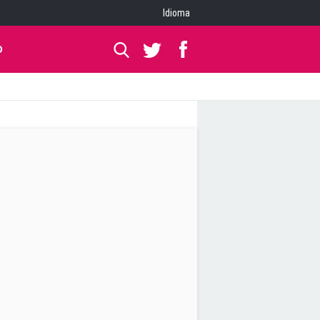
Idioma
O