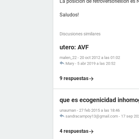
La posición de retroversoflexión es 
Saludos!
Discusiones similares
utero: AVF
malen_22
-
20 oct 2012 a las 01:02
Mary
-
5 abr 2019 a las 20:52
9 respuestas
que es ecogenicidad inhom
unauman
-
27 feb 2015 a las 18:46
sandracampoy13@gmail.com
-
17 sep 202
4 respuestas