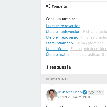
Compartir
Consulta también:
Utero en retroversion
Utero en anteversion
-
Fichas práctic
Utero en retroversion
-
Fichas práctic
Utero inflamado
-
Fichas prácticas -
Utero infantil
-
Fichas prácticas -Ide
Útero o matriz
-
Fichas prácticas -Sa
1 respuesta
RESPUESTA 1 / 1
Dr. Joseph Exebio
16.358
27 mar 2016 a las 19:33