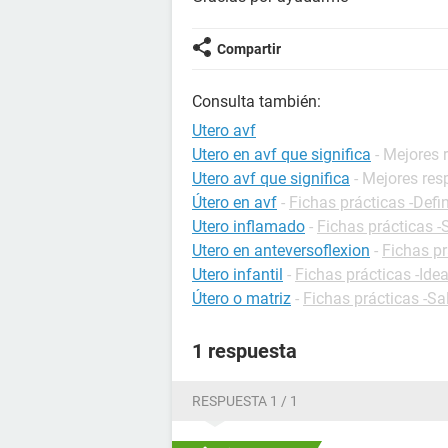
Compartir
Consulta también:
Utero avf
Utero en avf que significa
- Mejores 
Utero avf que significa
- Mejores re
Útero en avf
-
Fichas prácticas -Defi
Utero inflamado
-
Fichas prácticas -
Utero en anteversoflexion
-
Fichas pr
Utero infantil
-
Fichas prácticas -Ide
Útero o matriz
-
Fichas prácticas -Sa
1 respuesta
RESPUESTA 1 / 1