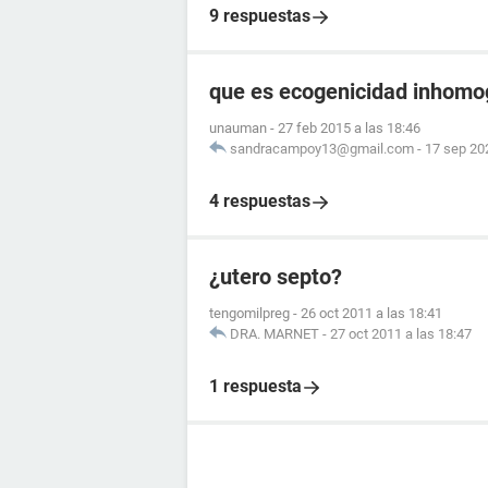
9 respuestas
que es ecogenicidad inhom
unauman
-
27 feb 2015 a las 18:46
sandracampoy13@gmail.com
-
17 sep 202
4 respuestas
¿utero septo?
tengomilpreg
-
26 oct 2011 a las 18:41
DRA. MARNET
-
27 oct 2011 a las 18:47
1 respuesta