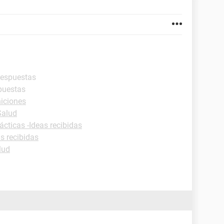
respuestas
spuestas
niciones
Salud
ácticas -Ideas recibidas
as recibidas
lud