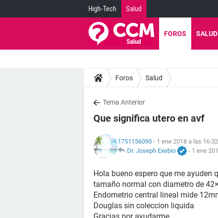
High-Tech
Salud
FOROS
SALUD
Foros
Salud
Tema Anterior
Que significa utero en avf
1751156090
- 1 ene 2018 a las 16:32
Dr. Joseph Exebio
-
1 ene 201
Hola bueno espero que me ayuden qui
tamaño normal con diametro de 4
Endometrio central lineal mide 12
Douglas sin coleccion liquida
Gracias por ayudarme