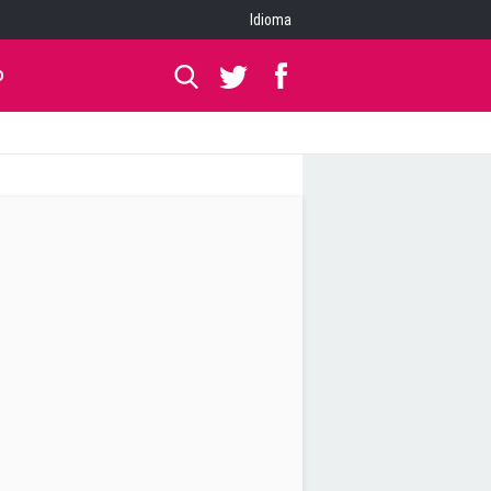
Idioma
O