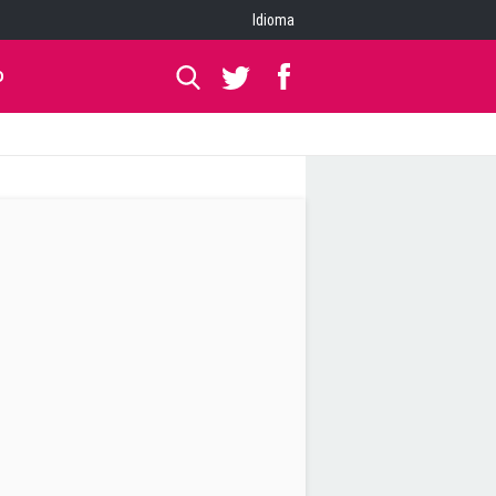
Idioma
O