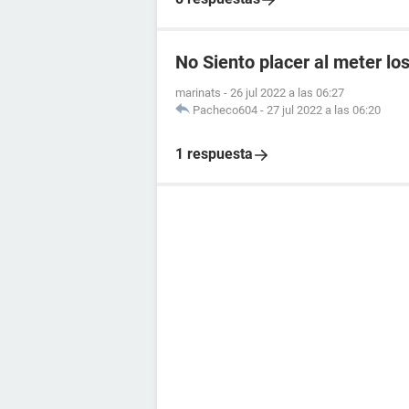
No Siento placer al meter lo
marinats
-
26 jul 2022 a las 06:27
Pacheco604
-
27 jul 2022 a las 06:20
1 respuesta