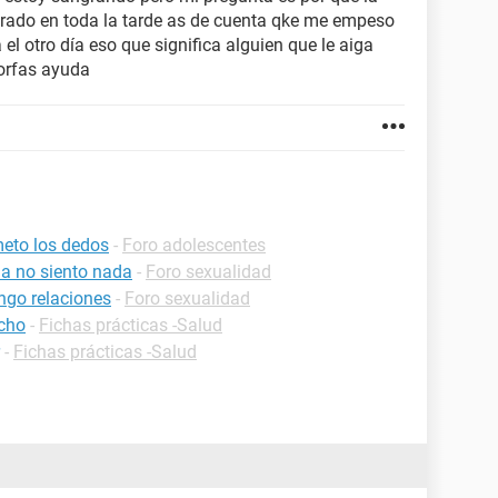
ngrado en toda la tarde as de cuenta qke me empeso
 el otro día eso que significa alguien que le aiga
orfas ayuda
eto los dedos
-
Foro adolescentes
a no siento nada
-
Foro sexualidad
ngo relaciones
-
Foro sexualidad
echo
-
Fichas prácticas -Salud
-
Fichas prácticas -Salud