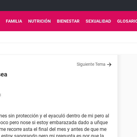
FAMILIA
NUTRICIÓN
BIENESTAR
SEXUALIDAD
GLOSARI
Siguiente Tema
sea
8
nes sin protección y el eyaculó dentro de mi pero al
 poco pero nose si estoy embarazada dado a uñque
e recorre asta el final del mes y antes de que me
 estoy sangrando pero mi pregunta es por que la