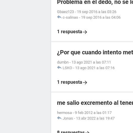
Problema en el dedo, no se l
Gbaez123
-
19 sep 2016 a las 03:26
c-salinas
-
19 sep 2016 a las 04:06
1 respuesta
¿Por que cuando intento met
dumbn
-
13 ago 2021 a las 07:11
LSKO
-
13 ago 2021 a las 07:16
1 respuesta
me salio excremento al tener
hermosa
-
9 feb 2012 a las 01:17
Jonas
-
13 abr 2022 a las 19:47
8 respuestas