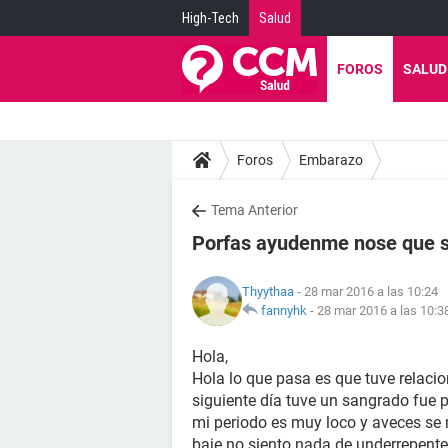
High-Tech
Salud
FOROS
SALUD
Foros
Embarazo
Tema Anterior
Porfas ayudenme nose que 
Thyythaa
- 28 mar 2016 a las 10:24
fannyhk
-
28 mar 2016 a las 10:3
Hola,
Hola lo que pasa es que tuve relacio
siguiente día tuve un sangrado fue
mi periodo es muy loco y aveces se m
baje no siento nada de underrepente