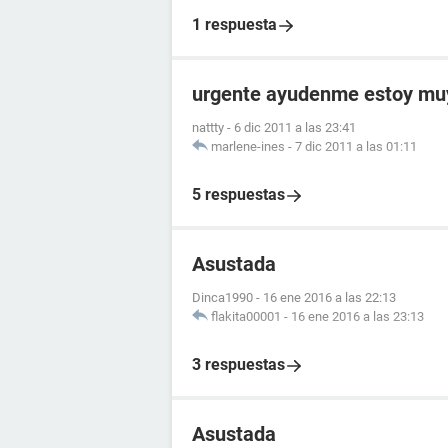
1 respuesta
urgente ayudenme estoy mu
nattty
-
6 dic 2011 a las 23:41
marlene-ines
-
7 dic 2011 a las 01:11
5 respuestas
Asustada
Dinca1990
-
16 ene 2016 a las 22:13
flakita00001
-
16 ene 2016 a las 23:13
3 respuestas
Asustada