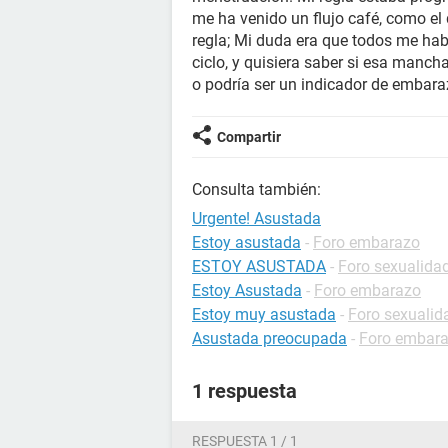
me ha venido un flujo café, como e
regla; Mi duda era que todos me hab
ciclo, y quisiera saber si esa manc
o podría ser un indicador de embara
Compartir
Consulta también:
Urgente! Asustada
Estoy asustada
-
Foro embarazo
ESTOY ASUSTADA
-
Foro sexualida
Estoy Asustada
-
Foro embarazo
Estoy muy asustada
-
Foro sexualid
Asustada preocupada
-
Foro embar
1 respuesta
RESPUESTA 1 / 1