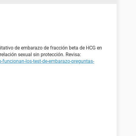
itativo de embarazo de fracción beta de HCG en
elación sexual sin protección. Revisa:
-funcionan-los-test-de-embarazo-preguntas-