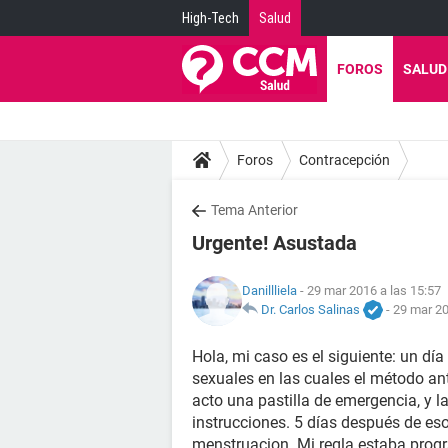
High-Tech
Salud
FOROS
SALUD
Foros
Contracepción
Tema Anterior
Urgente! Asustada
Danillliela
- 29 mar 2016 a las 15:57
Dr. Carlos Salinas
-
29 mar 20
Hola, mi caso es el siguiente: un d
sexuales en las cuales el método an
acto una pastilla de emergencia, y 
instrucciones. 5 días después de e
menstruacion. Mi regla estaba prog