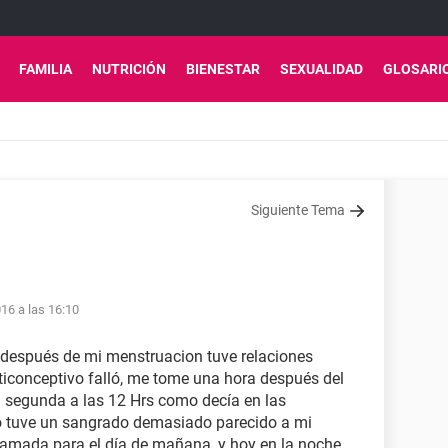
FAMILIA
NUTRICIÓN
BIENESTAR
SEXUALIDAD
GLOSARI
Siguiente Tema
16 a las 16:10
ía después de mi menstruacion tuve relaciones
ticonceptivo falló, me tome una hora después del
la segunda a las 12 Hrs como decía en las
so tuve un sangrado demasiado parecido a mi
ramada para el día de mañana, y hoy en la noche