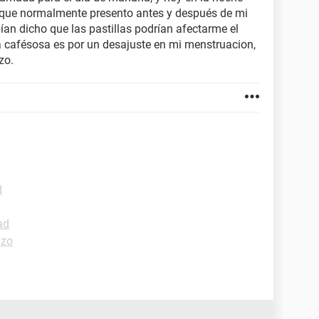
l que normalmente presento antes y después de mi
ían dicho que las pastillas podrían afectarme el
ha cafésosa es por un desajuste en mi menstruacion,
zo.
d
ad
azo