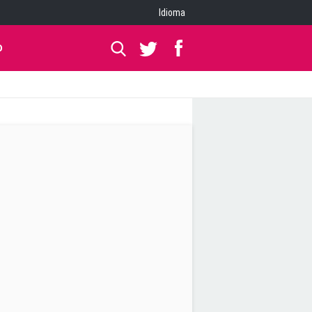
Idioma
O