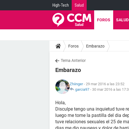
High-Tech
Salud
FOROS
SALUD
Foros
Embarazo
Tema Anterior
Embarazo
Zhiinger
- 29 mar 2016 a las 23:52
garcia97
-
30 mar 2016 a las 17:
Hola,
Disculpe tengo una inquietud tuve re
luego me tome la pastilla del dia de
tuve relaciones sexuales el 25 de ma
dias me dio nauseas y dolor de barri