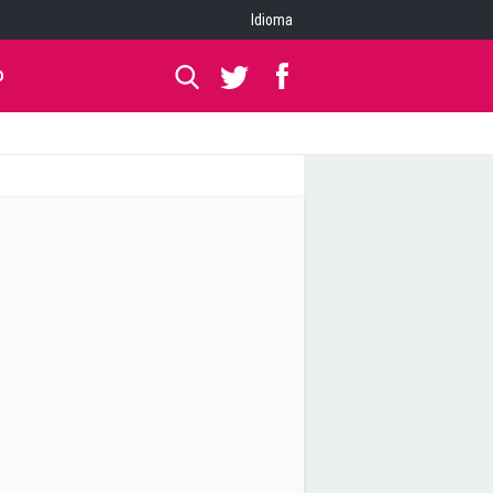
Idioma
O