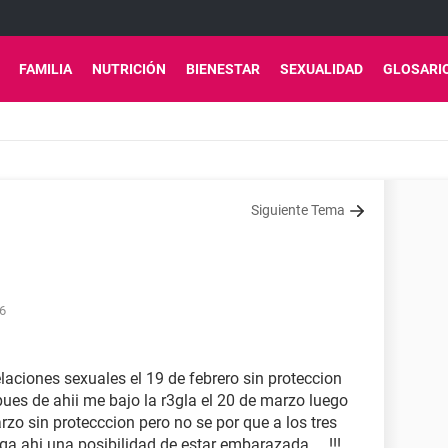
FAMILIA
NUTRICIÓN
BIENESTAR
SEXUALIDAD
GLOSARI
Siguiente Tema
36
laciones sexuales el 19 de febrero sin proteccion
pues de ahii me bajo la r3gla el 20 de marzo luego
rzo sin protecccion pero no se por que a los tres
ga ahi una posibilidad de estar embarazada ... !!!