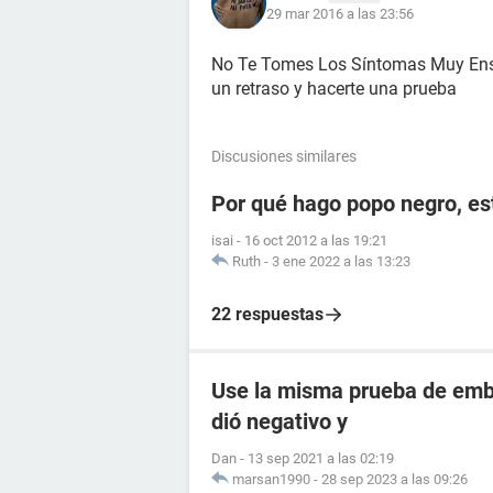
29 mar 2016 a las 23:56
No Te Tomes Los Síntomas Muy Ense
un retraso y hacerte una prueba
Discusiones similares
Por qué hago popo negro, e
isai
-
16 oct 2012 a las 19:21
Ruth
-
3 ene 2022 a las 13:23
22 respuestas
Use la misma prueba de emba
dió negativo y
Dan
-
13 sep 2021 a las 02:19
marsan1990
-
28 sep 2023 a las 09:26