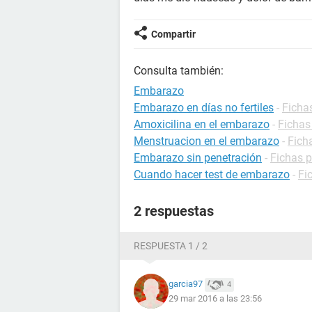
Compartir
Consulta también:
Embarazo
Embarazo en días no fertiles
-
Ficha
Amoxicilina en el embarazo
-
Fichas
Menstruacion en el embarazo
-
Fich
Embarazo sin penetración
-
Fichas 
Cuando hacer test de embarazo
-
Fi
2 respuestas
RESPUESTA 1 / 2
garcia97
4
29 mar 2016 a las 23:56