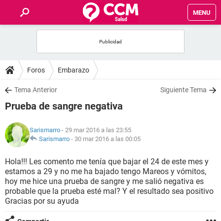
MENU
INICIO
FOROS
Foros
Embarazo
SALUD
Tema Anterior
Siguiente Tema
Prueba de sangre negativa
FAMILIA
Sarismarro
- 29 mar 2016 a las 23:55
NUTRICIÓN
Sarismarro
-
30 mar 2016 a las 00:05
Hola!!! Les comento me tenía que bajar el 24 de este mes y
BIENESTAR
estamos a 29 y no me ha bajado tengo Mareos y vómitos,
hoy me hice una prueba de sangre y me salió negativa es
SEXUALIDAD
probable que la prueba esté mal? Y el resultado sea positivo
Gracias por su ayuda
GLOSARIO