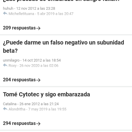
huhuh
-
12 nov 2012 a las 23:28
Michelletituana
-
5 abr 2019 a las 20:47
209 respuestas
¿Puede darme un falso negativo un subunidad
beta?
unmilagro
-
14 oct 2012 a las 18:54
Roxy
-
26 nov 2020 a las 02:06
204 respuestas
Tomé Cytotec y sigo embarazada
Catalina
-
26 ene 2012 a las 21:24
Alondritha
-
7 may 2019 a las 19:55
294 respuestas