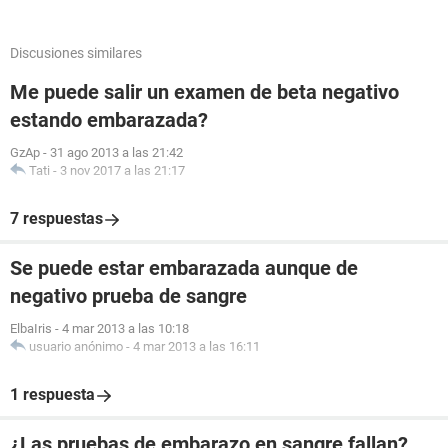
Discusiones similares
Me puede salir un examen de beta negativo
estando embarazada?
GzAp
-
31 ago 2013 a las 21:42
Tati
-
3 nov 2017 a las 21:17
7 respuestas
Se puede estar embarazada aunque de
negativo prueba de sangre
ElbaIris
-
4 mar 2013 a las 10:18
usuario anónimo
-
4 mar 2013 a las 16:11
1 respuesta
¿Las pruebas de embarazo en sangre fallan?