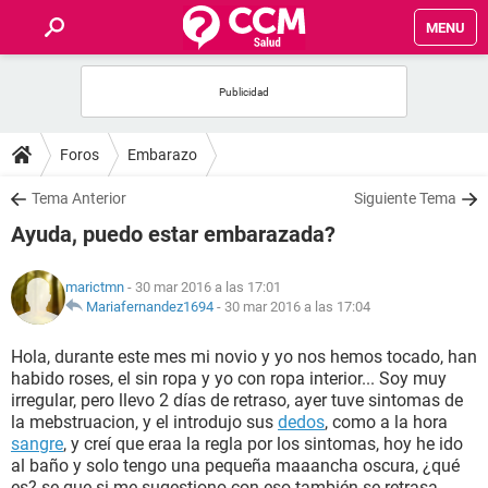
MENU
INICIO
FOROS
Foros
Embarazo
SALUD
Tema Anterior
Siguiente Tema
Ayuda, puedo estar embarazada?
FAMILIA
marictmn
- 30 mar 2016 a las 17:01
NUTRICIÓN
Mariafernandez1694
-
30 mar 2016 a las 17:04
Hola, durante este mes mi novio y yo nos hemos tocado, han
BIENESTAR
habido roses, el sin ropa y yo con ropa interior... Soy muy
irregular, pero llevo 2 días de retraso, ayer tuve sintomas de
SEXUALIDAD
la mebstruacion, y el introdujo sus
dedos
, como a la hora
sangre
, y creí que eraa la regla por los sintomas, hoy he ido
al baño y solo tengo una pequeña maaancha oscura, ¿qué
GLOSARIO
es? se que si me sugestiono con eso también se retrasa