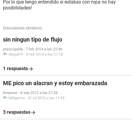
Por lo que tengo entendido si estabas con ropa no hay
posibilidades!
Discusiones similares
sin ningun tipo de flujo
preocupada
-
7 feb 2014 a las 22:46
Abigail P.
-
8 feb 2014 a las 01:18
1 respuesta
ME pico un alacran y estoy embarazada
lesperan
-
6 sep 2012 a las 21:34
Miligarcia
-
31 jul 2023 a las 11:02
3 respuestas