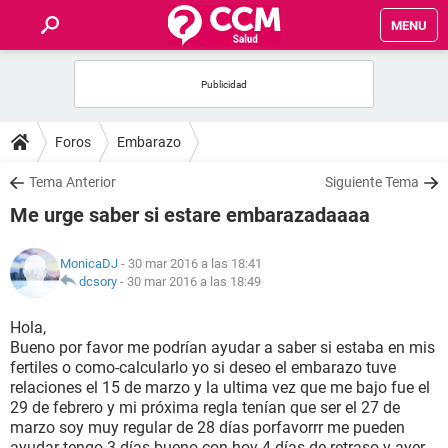
MENU
INICIO
FOROS
Foros
Embarazo
SALUD
Tema Anterior
Siguiente Tema
Me urge saber si estare embarazadaaaa
FAMILIA
MonicaDJ
- 30 mar 2016 a las 18:41
NUTRICIÓN
dcsory
-
30 mar 2016 a las 18:49
Hola,
BIENESTAR
Bueno por favor me podrían ayudar a saber si estaba en mis
fertiles o como-calcularlo yo si deseo el embarazo tuve
SEXUALIDAD
relaciones el 15 de marzo y la ultima vez que me bajo fue el
29 de febrero y mi próxima regla tenían que ser el 27 de
marzo soy muy regular de 28 días porfavorrr me pueden
GLOSARIO
ayudar tengo 3 días bueno con hoy 4 días de retraso y ayer