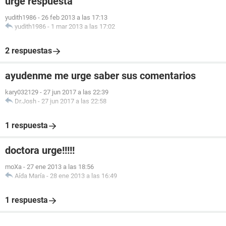
urge respuesta
yudith1986
-
26 feb 2013 a las 17:13
yudith1986
-
1 mar 2013 a las 17:02
2 respuestas
ayudenme me urge saber sus comentarios
kary032129
-
27 jun 2017 a las 22:39
Dr.Josh
-
27 jun 2017 a las 22:58
1 respuesta
doctora urge!!!!!
moXa
-
27 ene 2013 a las 18:56
Aída María
-
28 ene 2013 a las 16:49
1 respuesta