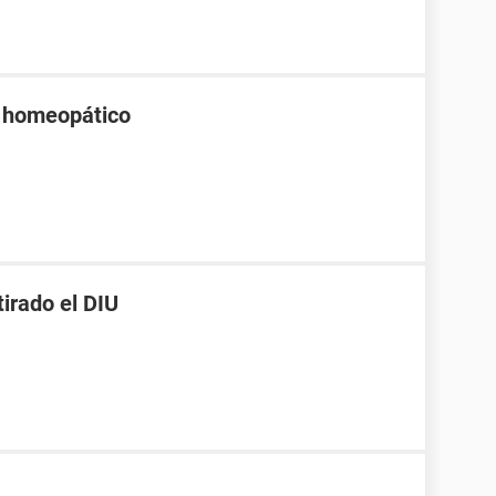
o homeopático
irado el DIU