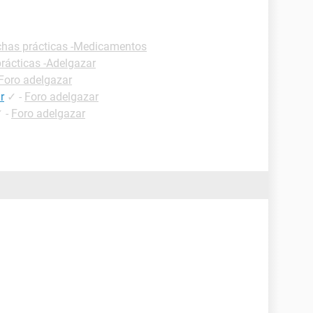
chas prácticas -Medicamentos
rácticas -Adelgazar
Foro adelgazar
r
✓
-
Foro adelgazar
✓
-
Foro adelgazar