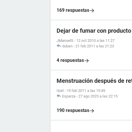
169 respuestas
Dejar de fumar con product
JManuelS
-
12 oct 2010 a las 11:27
duben
-
21 feb 2011 a las 21:23
4 respuestas
Menstruación después de ret
Itzel
-
19 feb 2011 a las 19:49
Esparza
-
27 ago 2023 a las 22:15
190 respuestas