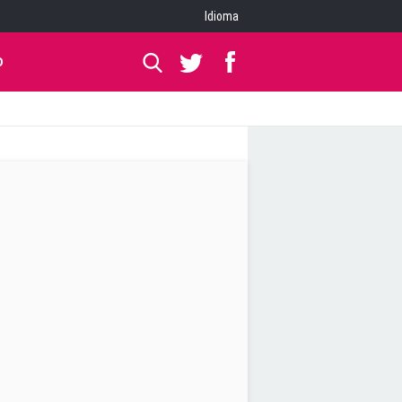
Idioma
O