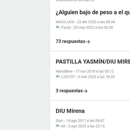
¿Alguien bajo de peso a el q
MAGILUOK
-
22 abr 2020 a las 08:34
Paula
-
25 may 2022 a las 06:28
73 respuestas
PASTILLA YASMÍN/DIU MIR
NanizBere
-
17 nov 2018 a las 00:12
LGDC97
-
9 mar 2023 a las 18:35
3 respuestas
DIU Mirena
Sasi
-
14 ago 2011 a las 04:47
Ali
-
2 ago 2023 a las 22:16