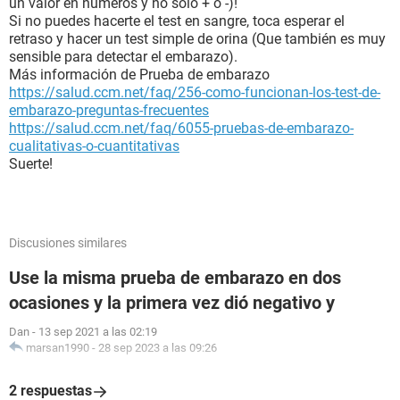
un valor en números y no solo + o -)!
Si no puedes hacerte el test en sangre, toca esperar el
retraso y hacer un test simple de orina (Que también es muy
sensible para detectar el embarazo).
Más información de Prueba de embarazo
https://salud.ccm.net/faq/256-como-funcionan-los-test-de-
embarazo-preguntas-frecuentes
https://salud.ccm.net/faq/6055-pruebas-de-embarazo-
cualitativas-o-cuantitativas
Suerte!
Discusiones similares
Use la misma prueba de embarazo en dos
ocasiones y la primera vez dió negativo y
Dan
-
13 sep 2021 a las 02:19
marsan1990
-
28 sep 2023 a las 09:26
2 respuestas