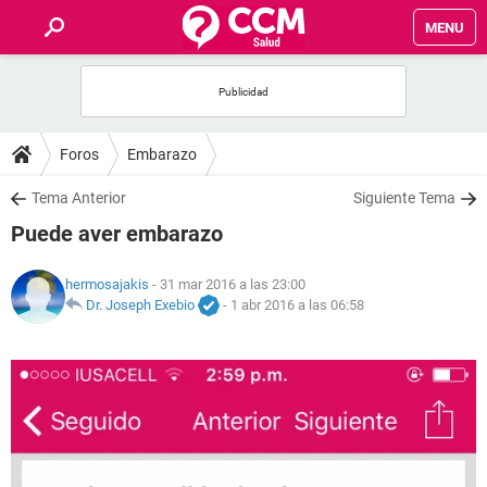
MENU
INICIO
FOROS
Foros
Embarazo
SALUD
Tema Anterior
Siguiente Tema
Puede aver embarazo
FAMILIA
hermosajakis
- 31 mar 2016 a las 23:00
NUTRICIÓN
Dr. Joseph Exebio
-
1 abr 2016 a las 06:58
BIENESTAR
SEXUALIDAD
GLOSARIO