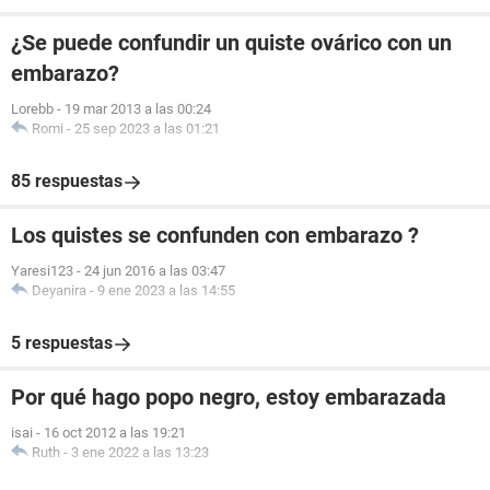
¿Se puede confundir un quiste ovárico con un
embarazo?
Lorebb
-
19 mar 2013 a las 00:24
Romi
-
25 sep 2023 a las 01:21
85 respuestas
Los quistes se confunden con embarazo ?
Yaresi123
-
24 jun 2016 a las 03:47
Deyanira
-
9 ene 2023 a las 14:55
5 respuestas
Por qué hago popo negro, estoy embarazada
isai
-
16 oct 2012 a las 19:21
Ruth
-
3 ene 2022 a las 13:23