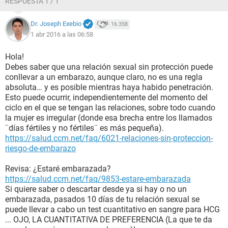
RESPUESTA 1 / 1
Dr. Joseph Exebio
16.358
1 abr 2016 a las 06:58
Hola!
Debes saber que una relación sexual sin protección puede
conllevar a un embarazo, aunque claro, no es una regla
absoluta… y es posible mientras haya habido penetración.
Esto puede ocurrir, independientemente del momento del
ciclo en el que se tengan las relaciones, sobre todo cuando
Ayuda
la mujer es irregular (donde esa brecha entre los llamados
¨días fértiles y no fértiles¨ es más pequeña).
https://salud.ccm.net/faq/6021-relaciones-sin-proteccion-
riesgo-de-embarazo
Revisa: ¿Estaré embarazada?
https://salud.ccm.net/faq/9853-estare-embarazada
Si quiere saber o descartar desde ya si hay o no un
embarazada, pasados 10 días de tu relación sexual se
puede llevar a cabo un test cuantitativo en sangre para HCG
... OJO, LA CUANTITATIVA DE PREFERENCIA (La que te da