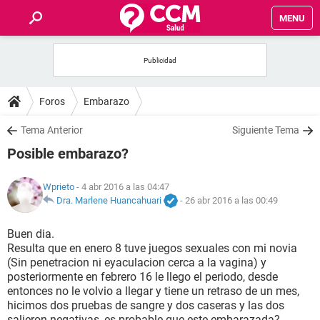
MENU
INICIO
FOROS
Foros
Embarazo
SALUD
Tema Anterior
Siguiente Tema
Posible embarazo?
FAMILIA
Wprieto
- 4 abr 2016 a las 04:47
NUTRICIÓN
Dra. Marlene Huancahuari
-
26 abr 2016 a las 00:49
Buen dia.
BIENESTAR
Resulta que en enero 8 tuve juegos sexuales con mi novia
(Sin penetracion ni eyaculacion cerca a la vagina) y
SEXUALIDAD
posteriormente en febrero 16 le llego el periodo, desde
entonces no le volvio a llegar y tiene un retraso de un mes,
hicimos dos pruebas de sangre y dos caseras y las dos
GLOSARIO
salieron negativas, es probable que este embarazada?