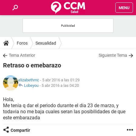
MENU
INICIO
FOROS
Foros
Sexualidad
SALUD
Tema Anterior
Siguiente Tema
Retraso o emebarazo
FAMILIA
elizabethmc
- 5 abr 2016 a las 01:29
NUTRICIÓN
Lobeyou
-
5 abr 2016 a las 04:20
Hola,
BIENESTAR
Me tenia q dar el periodo durante el dia 23 de marzo, y
todavia no me baja cuales seran las posibilidades de que
SEXUALIDAD
este embarazada
Compartir
GLOSARIO