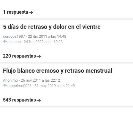
1 respuesta
5 días de retraso y dolor en el vientre
cordoba1987
-
22 dic 2011 a las 14:48
lisanna
-
24 feb 2022 a las 19:23
220 respuestas
Flujo blanco cremoso y retraso menstrual
Anonimo
-
26 nov 2011 a las 22:12
anonimo0026
-
31 may 2019 a las 21:49
543 respuestas