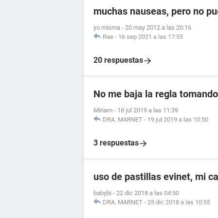
muchas nauseas, pero no pu
yo misma
-
20 may 2012 a las 20:16
Rae
-
16 sep 2021 a las 17:55
20 respuestas
No me baja la regla tomando 
Miriam
-
18 jul 2019 a las 11:39
DRA. MARNET
-
19 jul 2019 a las 10:50
3 respuestas
uso de pastillas evinet, mi c
babybi
-
22 dic 2018 a las 04:50
DRA. MARNET
-
25 dic 2018 a las 10:55