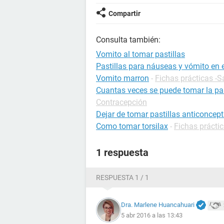
Compartir
Consulta también:
Vomito al tomar pastillas
Pastillas para náuseas y vómito en
Vomito marron
-
Fichas prácticas -S
Cuantas veces se puede tomar la pas
Contracepción
Dejar de tomar pastillas anticoncept
Como tomar torsilax
-
Fichas prácti
1 respuesta
RESPUESTA 1 / 1
Dra. Marlene Huancahuari
5 abr 2016 a las 13:43