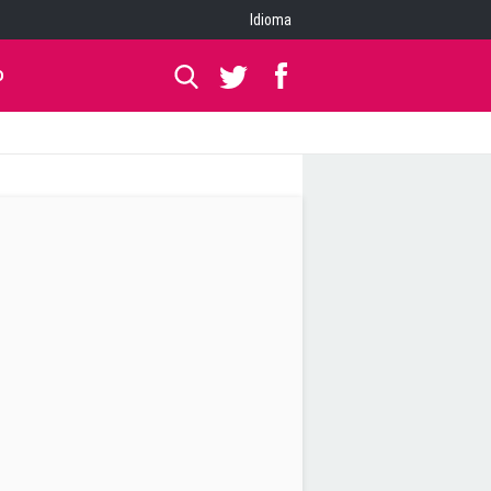
Idioma
O