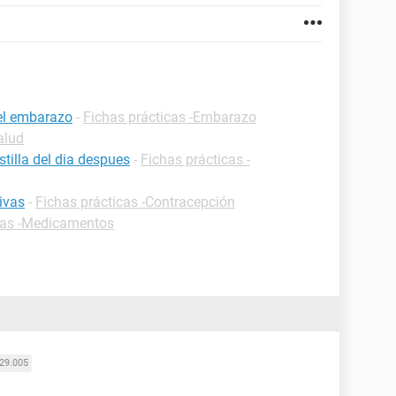
 el embarazo
-
Fichas prácticas -Embarazo
alud
tilla del dia despues
-
Fichas prácticas -
ivas
-
Fichas prácticas -Contracepción
cas -Medicamentos
29.005