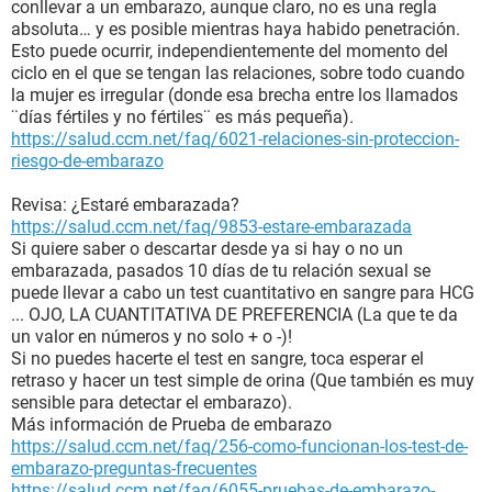
conllevar a un embarazo, aunque claro, no es una regla
absoluta… y es posible mientras haya habido penetración.
Esto puede ocurrir, independientemente del momento del
ciclo en el que se tengan las relaciones, sobre todo cuando
la mujer es irregular (donde esa brecha entre los llamados
¨días fértiles y no fértiles¨ es más pequeña).
https://salud.ccm.net/faq/6021-relaciones-sin-proteccion-
riesgo-de-embarazo
Revisa: ¿Estaré embarazada?
https://salud.ccm.net/faq/9853-estare-embarazada
Si quiere saber o descartar desde ya si hay o no un
embarazada, pasados 10 días de tu relación sexual se
puede llevar a cabo un test cuantitativo en sangre para HCG
... OJO, LA CUANTITATIVA DE PREFERENCIA (La que te da
un valor en números y no solo + o -)!
Si no puedes hacerte el test en sangre, toca esperar el
retraso y hacer un test simple de orina (Que también es muy
sensible para detectar el embarazo).
Más información de Prueba de embarazo
https://salud.ccm.net/faq/256-como-funcionan-los-test-de-
embarazo-preguntas-frecuentes
https://salud.ccm.net/faq/6055-pruebas-de-embarazo-