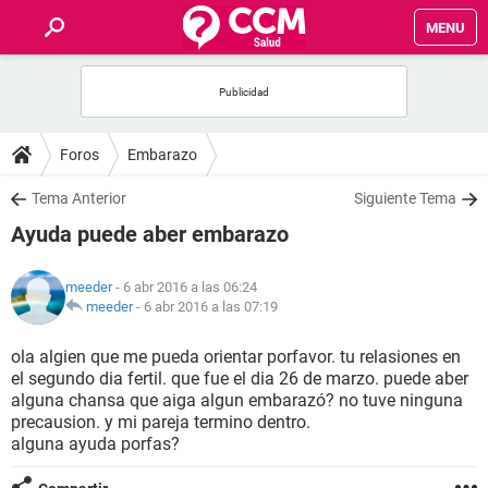
MENU
INICIO
FOROS
Foros
Embarazo
SALUD
Tema Anterior
Siguiente Tema
Ayuda puede aber embarazo
FAMILIA
meeder
- 6 abr 2016 a las 06:24
NUTRICIÓN
meeder
-
6 abr 2016 a las 07:19
ola algien que me pueda orientar porfavor. tu relasiones en
BIENESTAR
el segundo dia fertil. que fue el dia 26 de marzo. puede aber
alguna chansa que aiga algun embarazó? no tuve ninguna
SEXUALIDAD
precausion. y mi pareja termino dentro.
alguna ayuda porfas?
GLOSARIO