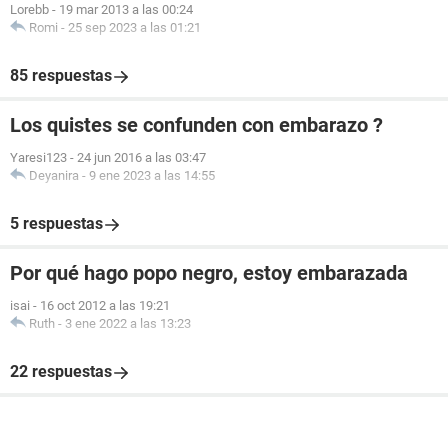
Lorebb
-
19 mar 2013 a las 00:24
Romi
-
25 sep 2023 a las 01:21
85 respuestas
Los quistes se confunden con embarazo ?
Yaresi123
-
24 jun 2016 a las 03:47
Deyanira
-
9 ene 2023 a las 14:55
5 respuestas
Por qué hago popo negro, estoy embarazada
isai
-
16 oct 2012 a las 19:21
Ruth
-
3 ene 2022 a las 13:23
22 respuestas