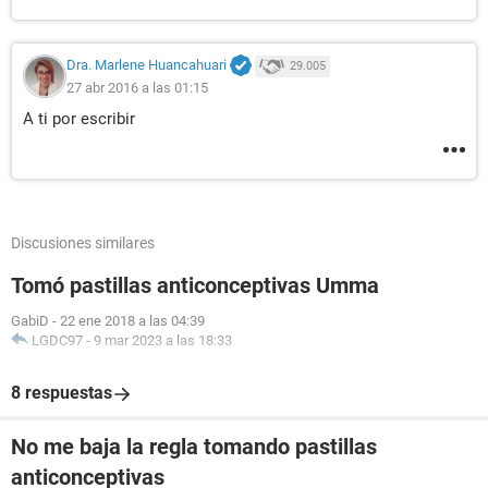
Dra. Marlene Huancahuari
29.005
27 abr 2016 a las 01:15
A ti por escribir
Discusiones similares
Tomó pastillas anticonceptivas Umma
GabiD
-
22 ene 2018 a las 04:39
LGDC97
-
9 mar 2023 a las 18:33
8 respuestas
No me baja la regla tomando pastillas
anticonceptivas