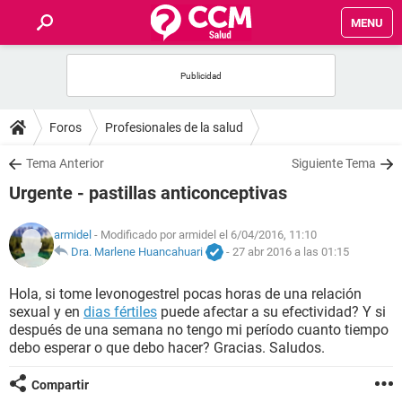
MENU
INICIO
FOROS
Foros
Profesionales de la salud
SALUD
Tema Anterior
Siguiente Tema
Urgente - pastillas anticonceptivas
FAMILIA
armidel
- Modificado por armidel el 6/04/2016, 11:10
NUTRICIÓN
Dra. Marlene Huancahuari
-
27 abr 2016 a las 01:15
Hola, si tome levonogestrel pocas horas de una relación
BIENESTAR
sexual y en
dias fértiles
puede afectar a su efectividad? Y si
después de una semana no tengo mi período cuanto tiempo
SEXUALIDAD
debo esperar o que debo hacer? Gracias. Saludos.
Compartir
GLOSARIO