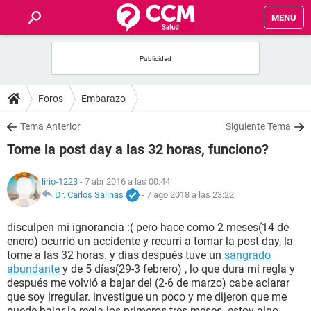
MENU
INICIO
FOROS
Foros
Embarazo
SALUD
Tema Anterior
Siguiente Tema
Tome la post day a las 32 horas, funciono?
FAMILIA
lirio-1223
- 7 abr 2016 a las 00:44
NUTRICIÓN
Dr. Carlos Salinas
-
7 ago 2018 a las 23:22
disculpen mi ignorancia :( pero hace como 2 meses(14 de
BIENESTAR
enero) ocurrió un accidente y recurrí a tomar la post day, la
tome a las 32 horas. y días después tuve un
sangrado
SEXUALIDAD
abundante
y de 5 días(29-3 febrero) , lo que dura mi regla y
después me volvió a bajar del (2-6 de marzo) cabe aclarar
que soy irregular. investigue un poco y me dijeron que me
GLOSARIO
puede bajar la regla los primeros tres meses. estoy algo