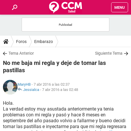
MENU
INICIO
FOROS
Foros
Embarazo
SALUD
Tema Anterior
Siguiente Tema
No me baja mi regla y deje de tomar las
FAMILIA
pastillas
NUTRICIÓN
MaryHB
- 7 abr 2016 a las 02:37
Jessialca
-
7 abr 2016 a las 02:48
BIENESTAR
Hola.
La verdad estoy muy asustada anteriormente ya tenia
SEXUALIDAD
problemas con mi regla y pasó y hace 8 meses en
septiembre del año pasado volvio a fallarme y bueno decidi
tomar las pastillas e inyectarme para que mi regla regresara
GLOSARIO