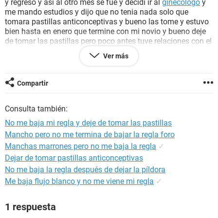
y regreso y asi al otro mes se fue y decidi ir al
ginecólogo
y
me mando estudios y dijo que no tenia nada solo que
tomara pastillas anticonceptivas y bueno las tome y estuvo
bien hasta en enero que termine con mi novio y bueno deje
de tomar las pastillas pero poco antes tuve relaciones con el
1 dia después de que termino mi periodo y en febrero me
Ver más
bajo bien y desde ahí no me a bajado tengo los síntomas de
colicos pero ya van para dos meses que no me baja sera
que estoy embarazada ñor favor ayudenme...
Compartir
Consulta también:
No me baja mi regla y deje de tomar las pastillas
Mancho pero no me termina de bajar la regla foro
Manchas marrones pero no me baja la regla
✓
Dejar de tomar pastillas anticonceptivas
No me baja la regla después de dejar la píldora
Me baja flujo blanco y no me viene mi regla
✓
1 respuesta