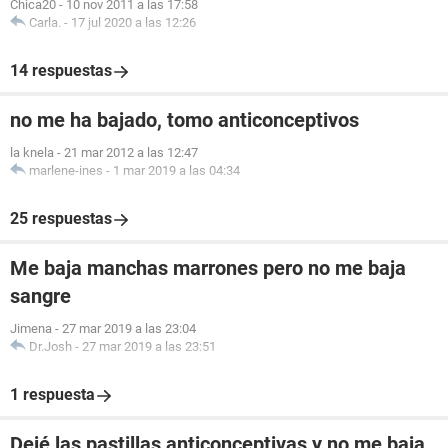
Chica20
-
10 nov 2011 a las 17:58
Carla.
-
17 jul 2020 a las 12:26
14 respuestas
no me ha bajado, tomo anticonceptivos
la knela
-
21 mar 2012 a las 12:47
marlene-ines
-
1 mar 2019 a las 04:34
25 respuestas
Me baja manchas marrones pero no me baja
sangre
Jimena
-
27 mar 2019 a las 23:04
Dr.Josh
-
27 mar 2019 a las 23:51
1 respuesta
Dejé las pastillas anticonceptivas y no me baja