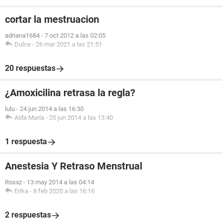
cortar la mestruacion
adriana1684
-
7 oct 2012 a las 02:05
Dulce
-
26 mar 2021 a las 21:51
20 respuestas
¿Amoxicilina retrasa la regla?
lulu
-
24 jun 2014 a las 16:30
Aída María
-
25 jun 2014 a las 13:40
1 respuesta
Anestesia Y Retraso Menstrual
Rosxz
-
13 may 2014 a las 04:14
Erika
-
8 feb 2020 a las 16:16
2 respuestas