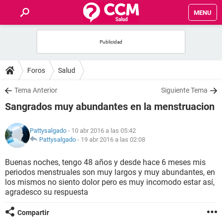
MENU
INICIO
FOROS
Foros
Salud
SALUD
Tema Anterior
Siguiente Tema
Sangrados muy abundantes en la menstruacion
FAMILIA
Pattysalgado
- 10 abr 2016 a las 05:42
NUTRICIÓN
Pattysalgado
-
19 abr 2016 a las 02:08
Buenas noches, tengo 48 años y desde hace 6 meses mis
BIENESTAR
periodos menstruales son muy largos y muy abundantes, en
los mismos no siento dolor pero es muy incomodo estar así,
SEXUALIDAD
agradesco su respuesta
Compartir
GLOSARIO