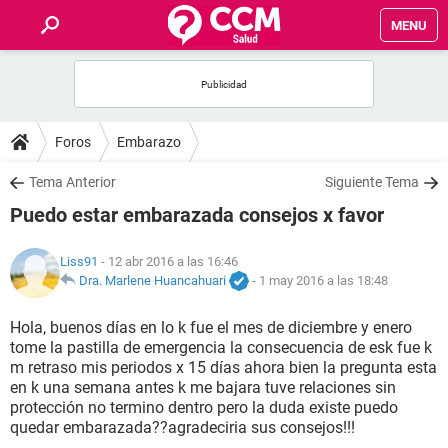
MENU
INICIO
FOROS
Foros
Embarazo
SALUD
Tema Anterior
Siguiente Tema
Puedo estar embarazada consejos x favor
FAMILIA
Liss91
- 12 abr 2016 a las 16:46
NUTRICIÓN
Dra. Marlene Huancahuari
-
1 may 2016 a las 18:48
Hola, buenos días en lo k fue el mes de diciembre y enero
BIENESTAR
tome la pastilla de emergencia la consecuencia de esk fue k
m retraso mis periodos x 15 días ahora bien la pregunta esta
SEXUALIDAD
en k una semana antes k me bajara tuve relaciones sin
protección no termino dentro pero la duda existe puedo
quedar embarazada??agradeciria sus consejos!!!
GLOSARIO