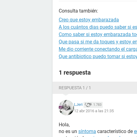
Consulta también:
Creo que estoy embarazada
A los cuántos dias puedo saber si 
Como saber si estoy embarazada to
Que pasa si me da toques y estoy 
Me dio corriente conectando el carg
Que antibiotico puedo tomar si est
1 respuesta
RESPUESTA 1 / 1
LJeri
1.783
12 abr 2016 a las 21:35
Hola,
no es un
síntoma
característico de
e