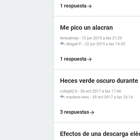
1 respuesta
Me pico un alacran
terezamay
-
12 jun 2015 a las 21:25
Abigail P.
-
22 jun 2015 a las 15:35
1 respuesta
Heces verde oscuro durante
cotopli2.0
-
26 oct 2017 a las 17:40
marlene-ines
-
29 oct 2017 a las 23:14
3 respuestas
Efectos de una descarga elé