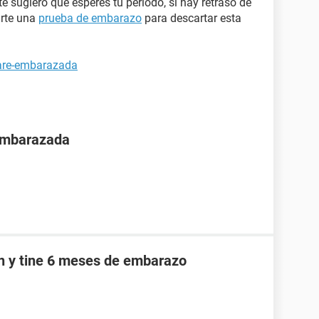
 te sugiero que esperes tu período, si hay retraso de
rte una
prueba de embarazo
para descartar esta
tare-embarazada
 embarazada
an y tine 6 meses de embarazo