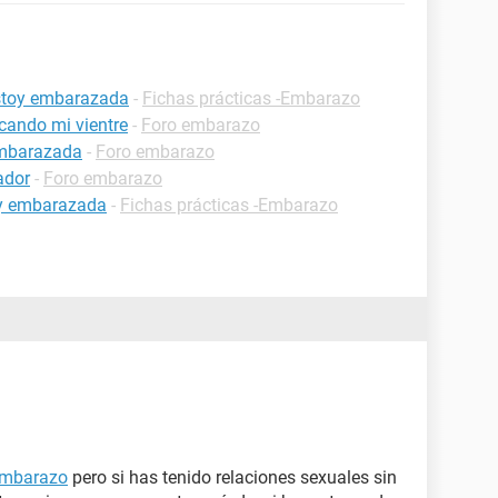
estoy embarazada
-
Fichas prácticas -Embarazo
cando mi vientre
-
Foro embarazo
embarazada
-
Foro embarazo
ador
-
Foro embarazo
oy embarazada
-
Fichas prácticas -Embarazo
mbarazo
pero si has tenido relaciones sexuales sin