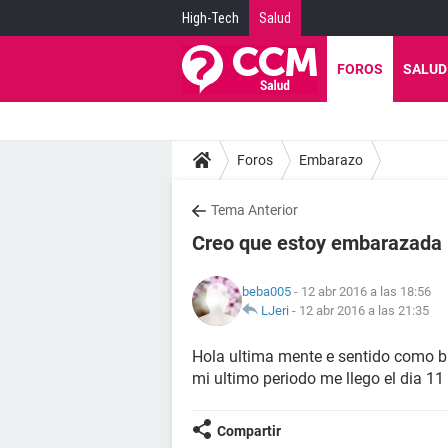
High-Tech
Salud
FOROS
SALUD
Foros
Embarazo
Tema Anterior
Creo que estoy embarazada
beba005
- 12 abr 2016 a las 18:56
LJeri
-
12 abr 2016 a las 21:35
Hola ultima mente e sentido como b
mi ultimo periodo me llego el dia 11
Compartir