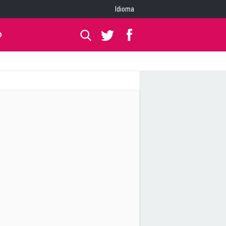
Idioma
O