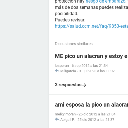
protección hay
riesgo de embarazo
,
más de dos semanas puedes realiza
posibilidad.
Puedes revisar:
https://salud.ccm.net/faq/9853-es
Discusiones similares
ME pico un alacran y estoy
lesperan
-
6 sep 2012 a las 21:34
Miligarcia
-
31 jul 2023 a las 11:02
3 respuestas
ami esposa la pico un alacr
melky moran
-
25 dic 2012 a las 21:04
Abigail P.
-
25 dic 2012 a las 21:37