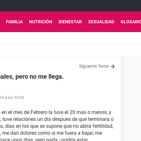
FAMILIA
NUTRICIÓN
BIENESTAR
SEXUALIDAD
GLOSARI
Siguiente Tema
les, pero no me llega.
16 a las 23:04
en el mes de Febrero la tuve el 20 mas o menos, y
zo, tuve relaciónes un dia despues de que terminara o
s, días en los que se supone que no abría fertilidad,
, me dan dolores como si me fuera a bajar, me
n hace unos días, pero nada ¿podría estar