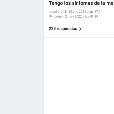
Tengo los síntomas de la me
nessi ofarril
-
15 ene 2013 a las 17:14
lorena
-
2 may 2022 a las 03:39
229 respuestas