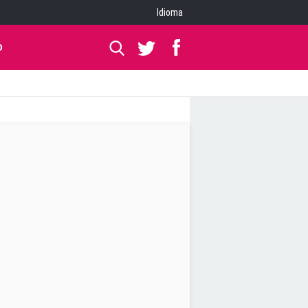
Idioma
O