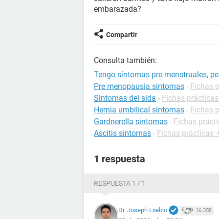
embarazada?
Compartir
Consulta también:
Tengo síntomas pre-menstruales, pe
Pre menopausia sintomas
-
Fichas 
Sintomas del sida
-
Fichas prácticas
Hernia umbilical síntomas
-
Fichas p
Gardnerella sintomas
-
Fichas prácti
Ascitis sintomas
-
Fichas prácticas -
1 respuesta
RESPUESTA 1 / 1
Dr. Joseph Exebio
16.358