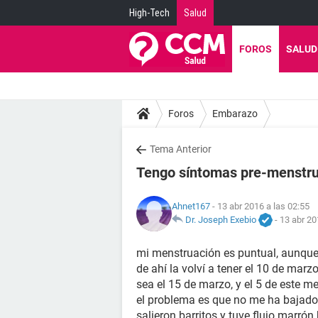
High-Tech
Salud
FOROS
SALUD
Foros
Embarazo
Tema Anterior
Tengo síntomas pre-menstrua
Ahnet167
- 13 abr 2016 a las 02:55
Dr. Joseph Exebio
-
13 abr 20
mi menstruación es puntual, aunque 
de ahí la volví a tener el 10 de mar
sea el 15 de marzo, y el 5 de este me
el problema es que no me ha bajado
salieron barritos y tuve flujo marró