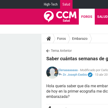
High-Tech
Salud
FOROS
SALUD
Foros
Embarazo
Tema Anterior
Saber cuántas semanas de g
Elenaaaaaaaa
- Modificado por Carlo
Dr. Joseph Exebio
-
13 abr 20
Hola quería saber que día me embarac
de hoy en la primer ecografia me di
embarazada?