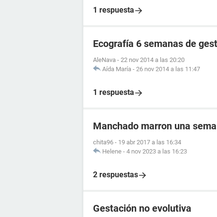
1 respuesta
Ecografía 6 semanas de ges
AleNava
-
22 nov 2014 a las 20:20
Aída María
-
26 nov 2014 a las 11:47
1 respuesta
Manchado marron una semana
chita96
-
19 abr 2017 a las 16:34
Helene
-
4 nov 2023 a las 16:23
2 respuestas
Gestación no evolutiva