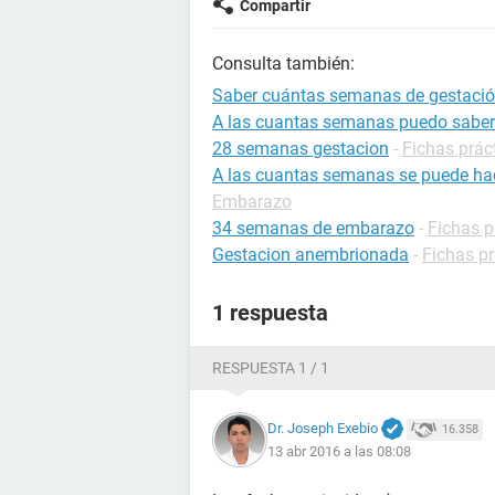
Compartir
Consulta también:
Saber cuántas semanas de gestació
A las cuantas semanas puedo saber
28 semanas gestacion
-
Fichas prác
A las cuantas semanas se puede ha
Embarazo
34 semanas de embarazo
-
Fichas p
Gestacion anembrionada
-
Fichas p
1 respuesta
RESPUESTA 1 / 1
Dr. Joseph Exebio
16.358
13 abr 2016 a las 08:08