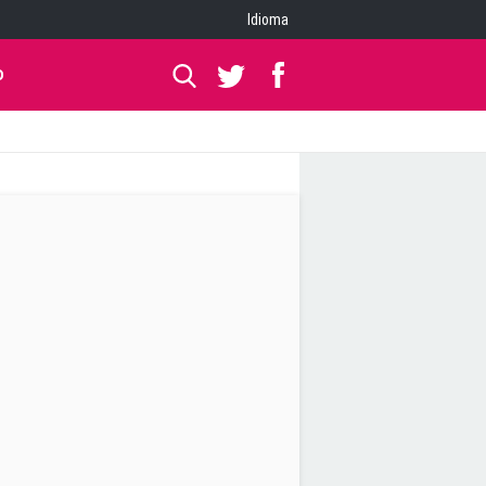
Idioma
O